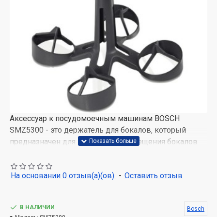
Аксессуар к посудомоечным машинам BOSCH
SMZ5300 - это держатель для бокалов, который
предназначен для надежного размещения бокалов
на высоких ножках. Максимальные размеры бокала:
высота - 245 мм / диаметр - 105 мм. Простое
На основании 0 отзыв(а)(ов).
-
Оставить отзыв
размещение четырех бокалов для вина или
шампанского с безупречным результатом мойки и
сушки.
В НАЛИЧИИ
Bosch