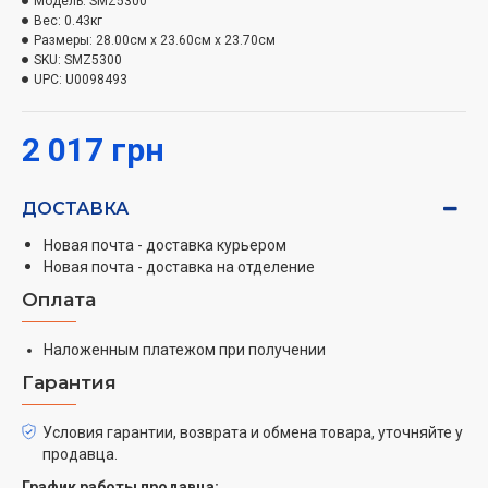
Модель:
SMZ5300
Аксессуар к посудомоечным машинам BOSCH
Вес:
0.43кг
SMZ5300 (SMZ5300) имеет темно-серую
Размеры:
28.00см x 23.60см x 23.70см
SKU:
SMZ5300
расцветку. Возможность расположения четырех
UPC:
U0098493
держателей (16 бокалов) в посудомоечной машине
ActiveWater 60 с системой коробов VarioFlexPlus или
2 017 грн
VarioFlex. Возможность расположения двух
держателей (8 бокалов) в посудомоечной машине
ActiveWater 45 с системой коробов VarioFlexPlus или
ДОСТАВКА
VarioFlex.
Новая почта - доставка курьером
Новая почта - доставка на отделение
Оплата
Наложенным платежом при получении
Гарантия
Условия гарантии, возврата и обмена товара, уточняйте у
продавца.
График работы продавца: