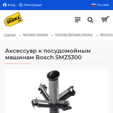
Вход
Регистрация
Русский
Бытовая техника
Крупная бытовая техника
Аксессу
Главная
Аксессуар к посудомойным
машинам Bosch SMZ5300