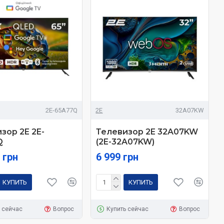
2E-65A77Q
2E
32A07KW
зор 2E 2E-
Телевизор 2E 32A07KW
Q
(2E-32A07KW)
 грн
6 999 грн
КУПИТЬ
КУПИТЬ
 сейчас
Вопрос
Купить сейчас
Вопрос