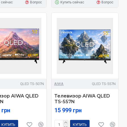
 сейчас
Вопрос
Купить сейчас
Вопрос
QLED TS-507N
AIWA
QLED TS-557N
изор AIWA QLED
Телевизор AIWA QLED
7N
TS-557N
 грн
15 999 грн
КУПИТЬ
КУПИТЬ