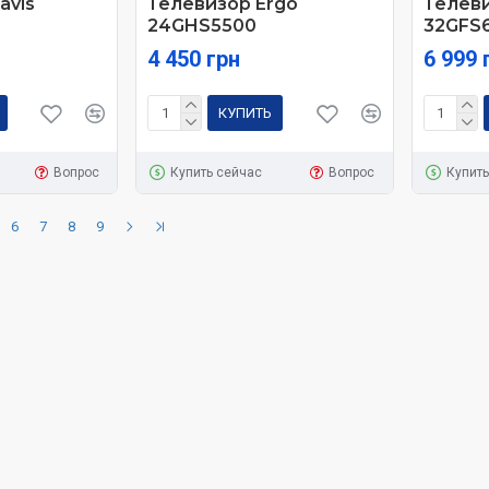
avis
Телевизор Ergo
Телеви
24GHS5500
32GFS
4 450 грн
6 999 
КУПИТЬ
Вопрос
Купить сейчас
Вопрос
Купить
6
7
8
9