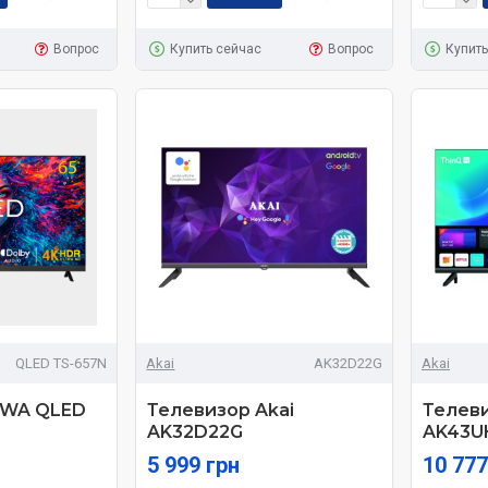
Вопрос
Купить сейчас
Вопрос
Купить
QLED TS-657N
Akai
AK32D22G
Akai
IWA QLED
Телевизор Akai
Телеви
AK32D22G
AK43U
5 999 грн
10 777