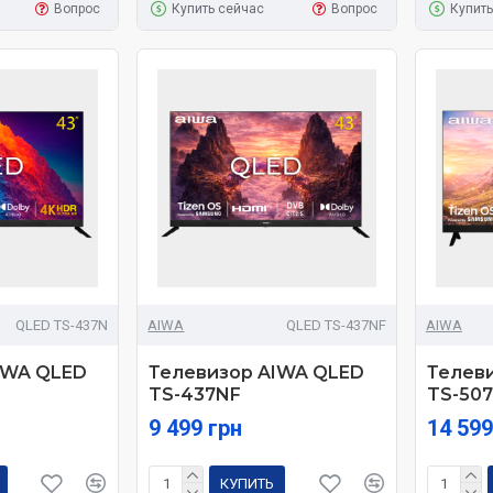
Вопрос
Купить сейчас
Вопрос
Купить
QLED TS-437N
AIWA
QLED TS-437NF
AIWA
IWA QLED
Телевизор AIWA QLED
Телев
TS-437NF
TS-50
9 499 грн
14 599
КУПИТЬ