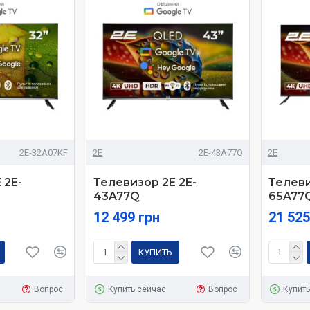
2E-32A07KF
2E
2E-43A77Q
2E
 2E-
Телевизор 2E 2E-
Телеви
43A77Q
65A77
12 499 грн
21 525
КУПИТЬ
Вопрос
Купить сейчас
Вопрос
Купить