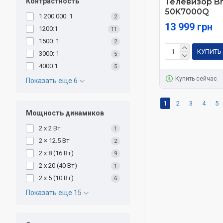
Телевизор Br
Контрастность
50K7000Q
1 200 000: 1
2
13 999 грн
1200:1
11
1500: 1
2
КУПИТЬ
3000: 1
5
4000:1
5
Купить сейчас
Показать еще 6
1
2
3
4
5
Мощность динамиков
2 х 2 Вт
1
2 × 12.5 Вт
2
2 x 8 (16 Вт)
9
2 x 20 (40 Вт)
1
2 х 5 (10 Вт)
6
Показать еще 15