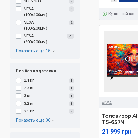
200 x 200
2
VESA
8
Купить сейчас
(100х100мм)
VESA
2
(100х200мм)
VESA
20
(200x200мм)
Показать еще 15
Вес без подставки
2.1 кг
1
2.3 кг
1
3 кг
1
AIWA
3.2 кг
1
3.5 кг
2
Телевизор A
Показать еще 36
TS-657N
21 999 грн