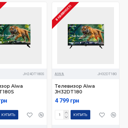
І
В НАЯВНОСТІ
JH24DT180S
AIWA
JH32DT180
зор Aiwa
Телевизор Aiwa
T180S
JH32DT180
грн
4 799 грн
КУПИТЬ
КУПИТЬ