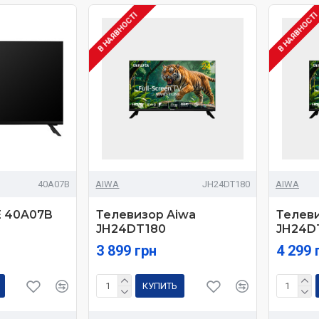
В НАЯВНОСТІ
В НАЯВНОСТ
40A07B
AIWA
JH24DT180
AIWA
E 40A07B
Телевизор Aiwa
Телеви
JH24DT180
JH24D
3 899 грн
4 299 
КУПИТЬ