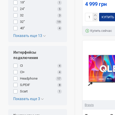
19"
1
4 999 грн
24"
5
32
3
КУПИТЬ
32"
19
40"
4
Купить сейчас
Показать еще 13
Интерфейсы
подключения
CI
4
CI+
4
Headphone
17
S/PDIF
8
Scart
1
Показать еще 3
Bravis