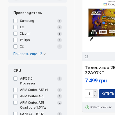
Производитель
Samsung
5
LG
4
Xiaomi
5
Philips
1
2E
4
Показать еще 12
2E
Телевизор 2E
CPU
32A07KF
AiPQ 3.0
1
7 499 грн
Processor
ARM Cortex-A53х4
1
КУПИТЬ
ARM Cortex-A73
1
ARM Сortex-A53
2
Quad core 1.5ГГц
Купить сейчас
CA55 x4 1.1GHZ
1