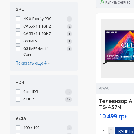
Купить сейчас
GPU
4K X-Reality PRO
5
CA55 x4 1.1GHZ
2
CA55 x4 1.5GHZ
1
G31MP2
1
G31MP2/Multi-
1
Core
Показать еще 4
HDR
AIWA
без HDR
19
с HDR
57
Телевизор A
TS-437N
10 499 грн
VESA
100 x 100
2
КУПИТЬ