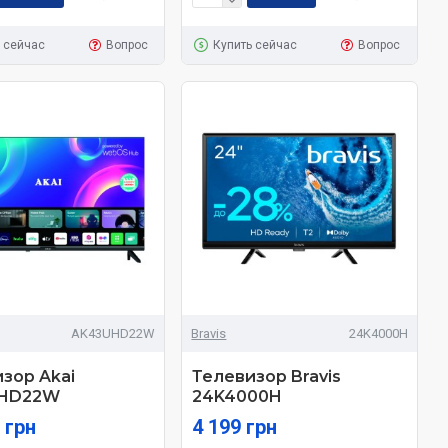
 сейчас
Вопрос
Купить сейчас
Вопрос
AK43UHD22W
Bravis
24K4000H
зор Akai
Телевизор Bravis
HD22W
24K4000H
 грн
4 199 грн