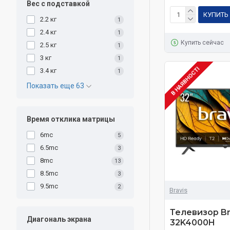
Вес с подставкой
КУПИТЬ
2.2 кг
1
2.4 кг
1
Купить сейчас
2.5 кг
1
3 кг
1
В НАЯВНОСТІ
3.4 кг
1
Показать еще 63
Время отклика матрицы
6mc
5
6.5mc
3
8mc
13
8.5mc
3
9.5mc
2
Bravis
Телевизор Br
Диагональ экрана
32K4000H