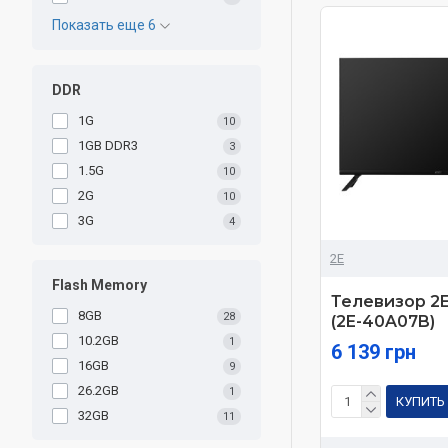
Показать еще 6
DDR
1G
10
1GB DDR3
3
1.5G
10
2G
10
3G
4
2E
Flash Memory
Телевизор 2
8GB
28
(2E-40A07B)
10.2GB
1
6 139 грн
16GB
9
26.2GB
1
КУПИТЬ
32GB
11