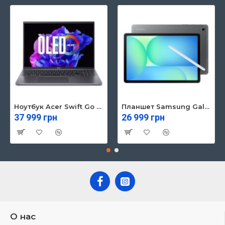
Ноутбук Acer Swift Go 16 SFG16-71 (NX.KVZEU.003)
Планшет Samsung Galaxy Tab S10 FE 5G 8/128GB Gray (SM-X526BZAREUC)
37 999 грн
26 999 грн
О нас