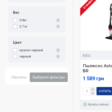
В НАЯВНОСТІ
Вес
0.9кг
1
2.7 кг
1
Цвет
красно-черный
1
Astor
черный
1
Пылесос Asto
BR
Сбросить
Выберите фильтры
1 589 грн
КУПИТЬ
Купить сейчас