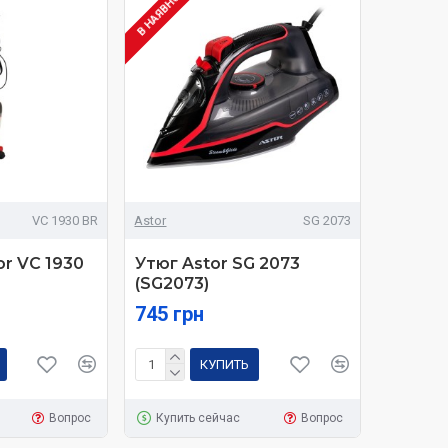
В НАЯВНОСТІ
VC 1930 BR
Astor
SG 2073
r VC 1930
Утюг Astor SG 2073
(SG2073)
745 грн
КУПИТЬ
Вопрос
Купить сейчас
Вопрос