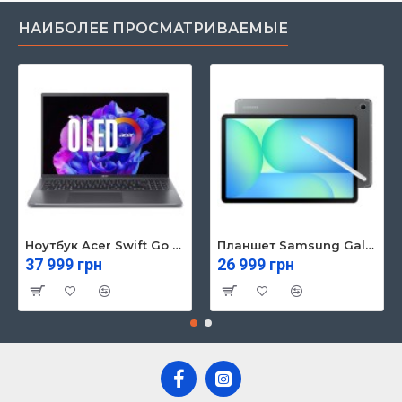
НАИБОЛЕЕ ПРОСМАТРИВАЕМЫЕ
Ноутбук Acer Swift Go 16 SFG16-71 (NX.KVZEU.003)
Планшет Samsung Galaxy Tab S10 FE 5G 8/128GB Gray (SM-X526BZAREUC)
37 999 грн
26 999 грн