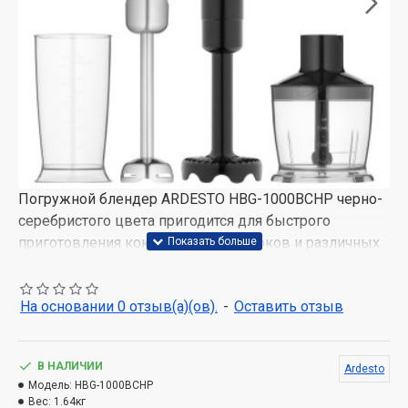
Погружной блендер ARDESTO HBG-1000BCHP черно-
серебристого цвета пригодится для быстрого
приготовления коктейлей, смузи, соков и различных
соусов. Оснащен двигателем мощностью 1 000 Вт с
низким уровнем шума, двумя режимами работы
На основании 0 отзыв(а)(ов).
-
Оставить отзыв
(обычный и турбо) и пятью скоростями. К тому же,
доступны три функции приготовления продуктов:
смешивание, измельчение, взбивание.
В НАЛИЧИИ
Ardesto
Модель:
HBG-1000BCHP
Вес:
1.64кг