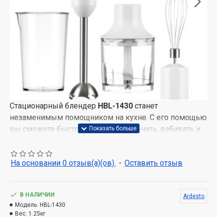
Стационарный блендер
HBL-1430
станет
незаменимым помощником на кухне. С его помощью
вы сможете быстро и легко измельчать, взбивать и
смешивать ингредиенты для любимых блюд.
Блендер имеет мощность
700 Вт,
имеет
На основании 0 отзыв(а)(ов).
-
Оставить отзыв
эргономичную ручку и низкий уровень шума и
вибрации, а также турборежимы.
В комплектацию входит мерный стакан на 600 мл и
В НАЛИЧИИ
Ardesto
металлическая смешивающая насадка, чаша на 300
Модель:
HBL-1430
Вес:
1.25кг