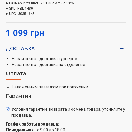
мл для измельчения, а также венчик для взбивания.
Размеры:
23.00см x 11.00см x 22.00см
С таким набором можно быстро подготовить
SKU:
HBL-1430
ингредиенты для сложных блюд, сделать коктейль
UPC:
U0351645
или смузи, а также замесить тесто для выпечки и
блинов или омлетовую смесь.
1 099 грн
ДОСТАВКА
Новая почта - доставка курьером
Новая почта - доставка на отделение
Оплата
Наложенным платежом при получении
Гарантия
Условия гарантии, возврата и обмена товара, уточняйте у
продавца.
График работы продавца:
Понедельник -
с 9:00 до 18:00