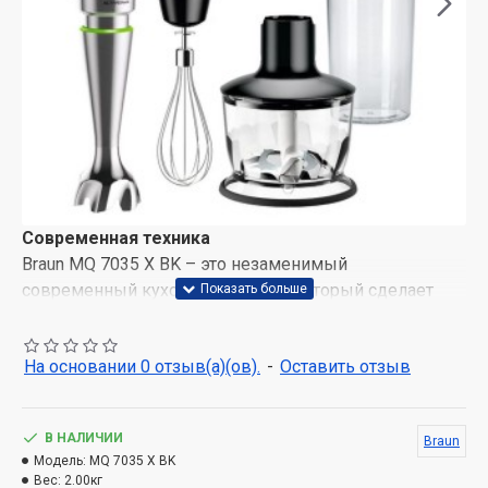
Современная техника
Braun MQ 7035 X BK – это незаменимый
современный кухонный гаджет, который сделает
вашу жизнь проще и легче. Эта модель блендера
компании BRAUN показывает все качество, с которой
На основании 0 отзыв(а)(ов).
-
Оставить отзыв
фирма делает абсолютно все свои изделия. Блендер
Braun MQ 7035 X BK – погружной тип блендера,
который поможет вам измельчить продукты,
В НАЛИЧИИ
Braun
перебить в пюре или сделать домашний майонез.
Модель:
MQ 7035 X BK
Готовить с таким помощником одно удовольствие.
Вес:
2.00кг