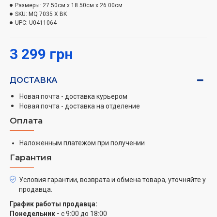
Размеры:
27.50см x 18.50см x 26.00см
SKU:
MQ 7035 X BK
Базовые характеристики
UPC:
U0411064
Braun MQ 7035 X BK сделан из высококачественного
метала – нержавеющей стали, благодаря которой он
3 299 грн
не будет портится. Вес небольшой, всего 1 кг, его
удобно будет держать в руке. Потребляемая
мощность блендера – 1 кВт. Блендером можно
ДОСТАВКА
управлять плавной регулировкой, легко нажимая на
Новая почта - доставка курьером
кнопку возле рукояти, также скорость блендера
Новая почта - доставка на отделение
зависит от плавной регулировки. Такая технология
Оплата
управления – Smart Speed – корректирует мощность
и скорость работы в зависимости от взбиваемых
Наложенным платежом при получении
продуктов. Особенностью данной модели является
импульсный режим, который сможет работать на
Гарантия
предельной мощности и в два раза быстрее. Также
Braun MQ 7035 X BK применяет инновационную
Условия гарантии, возврата и обмена товара, уточняйте у
продавца.
технологию Active Blade. Присутствует также защита
от детей и турбо режим.
График работы продавца:
Понедельник -
с 9:00 до 18:00