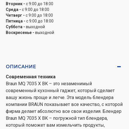
Вторник -
с 9:00 до 18:00
Комплектация
Среда -
с 9:00 до 18:00
Купить Braun MQ 7035 X BK вы сможете за доступную
Четверг -
с 9:00 до 18:00
цену, более того, в поставку блендера включены:
Пятница -
с 9:00 до 18:00
стакан на 600 мл, такие насадки как мини-
Суббота -
выходной
измельчитель на 500 мл, венчик для взбивания и
Воскресенье -
выходной
насадка для пюре, мерный стакан с пропорциями,
инструкция и гарантийный талон. Насадка для колки
льда в этой модели отсутствует. С блендером Braun
MQ 7035 X BK вы быстро и легко справитесь с
ОПИСАНИЕ
затратными по времени кухонными задачами и
порадуете всю семью.
Современная техника
Braun MQ 7035 X BK – это незаменимый
современный кухонный гаджет, который сделает
вашу жизнь проще и легче. Эта модель блендера
компании BRAUN показывает все качество, с которой
фирма делает абсолютно все свои изделия. Блендер
Braun MQ 7035 X BK – погружной тип блендера,
который поможет вам измельчить продукты,