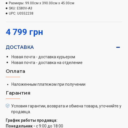
цилиндрической форме.
Размеры:
99.00см x 390.00см x 45.00см
SKU:
ES80V-A3
Ускоренный нагрев воды
UPC:
U0552238
За счет того, что техника имеет относительно
небольшой бак и продуктивный ТЭН, нагрев воды
4 799 грн
происходит быстро, не заставляя вас слишком долго
ждать, пока будет готова порция горячей воды. Всего
ДОСТАВКА
2 часа 45 минут – и вы можете принять горячую
ванну.
Новая почта - доставка курьером
Новая почта - доставка на отделение
Большой магниевый анод
Оплата
В конструкции использован магниевый анод,
который служит одной из главнейших частей
Наложенным платежом при получении
устройства. Конечно же, модели без этой детали
Гарантия
могут работать. Но срок их жизни значительно
меньше, т.к. нет защиты бака. Магниевый анод
Условия гарантии, возврата и обмена товара, уточняйте у
спасает от коррозии, кальцинированных осадков и
продавца.
прочих вредоносных факторов, которые разрушают
График работы продавца:
бак. Его срок службы ограничен, поэтому стоит
Понедельник -
с 9:00 до 18:00