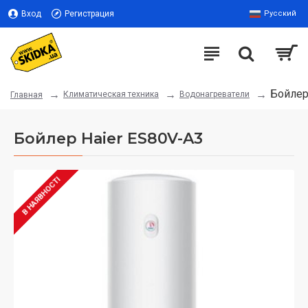
Вход
Регистрация
Русский
Бойлер
Климатическая техника
Водонагреватели
Главная
Бойлер Haier ES80V-A3
В НАЯВНОСТІ