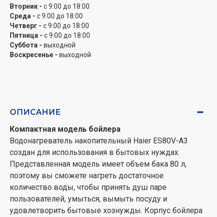
позаботиться о своевременной замене.
Вторник -
с 9:00 до 18:00
Среда -
с 9:00 до 18:00
Электрозащита Shock Proof
Четверг -
с 9:00 до 18:00
Защита от поражения электрическим током
Пятница -
с 9:00 до 18:00
базируется на технологии Shock Proof. Она позволяет
Суббота -
выходной
устанавливать водонагревательное оборудование в
Воскресенье -
выходной
ванных комнатах и в непосредственной близости от
источника воды.
Защита от перегрева и давления
Водонагреватель отлично защищен от самых
ОПИСАНИЕ
распрострненных негативных факторов, которым он
Компактная модель бойлера
подвергается в процессе своей работы – перегрева и
Водонагреватель накопительный Haier ES80V-A3
избыточного давления. Последний параметр
создан для использования в бытовых нуждах.
тщательно контролируется датчиками, а при
Представленная модель имеет объем бака 80 л,
приближающемся перегреве техника просто
поэтому вы сможете нагреть достаточное
отключается.
количество воды, чтобы принять душ паре
Полная комплектация
пользователей, умыться, вымыть посуду и
В наборе поставки имеются все необходимые для
удовлетворить бытовые хознужды. Корпус бойлера