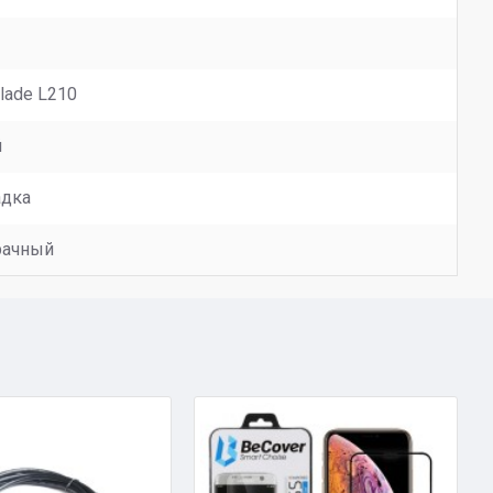
lade L210
й
адка
рачный