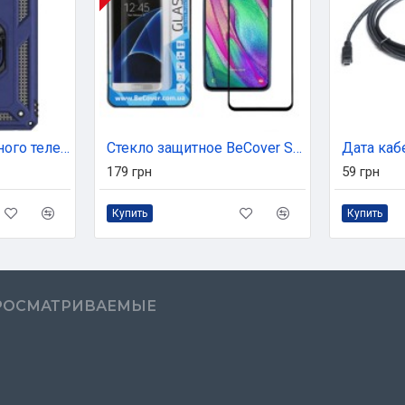
Чехол для мобильного телефона BeCover Military Samsung Galaxy A02s SM-A025/A03s SM-A037/M02s SM-M025 Blue (706013)
Стекло защитное BeCover Samsung Galaxy A40 SM-A405 Black (703802)
179 грн
59 грн
Купить
Купить
РОСМАТРИВАЕМЫЕ