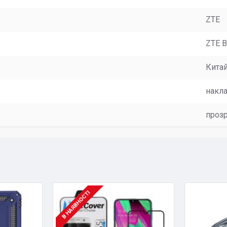
ZTE
ZTE B
Кита
накл
проз
В НАЯВНОСТІ