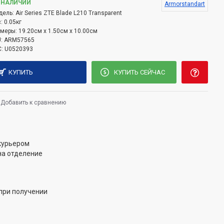
 НАЛИЧИИ
Armorstandart
дель:
Air Series ZTE Blade L210 Transparent
:
0.05кг
змеры:
19.20см x 1.50см x 10.00см
:
ARM57565
:
U0520393
КУПИТЬ
КУПИТЬ СЕЙЧАС
Добавить к сравнению
 курьером
на отделение
при получении