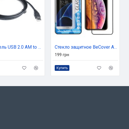
Дата кабель USB 2.0 AM to Mini 5P 1.8m REAL-EL (EL123500006)
Стекло защитное BeCover Apple iPhone 11 Pro Black (704104)
199 грн
Купить