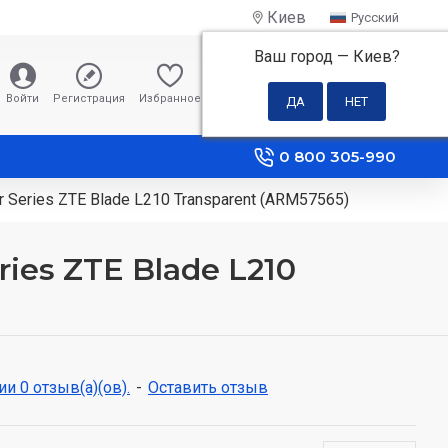
Киев
Русский
Ваш город —
Киев
?
0 грн
Войти
Регистрация
Избранное
Сравнение
0 800 305-990
 Series ZTE Blade L210 Transparent (ARM57565)
ies ZTE Blade L210
и 0 отзыв(а)(ов).
-
Оставить отзыв