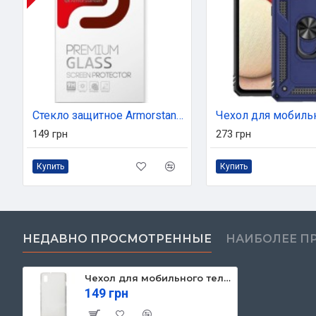
Стекло защитное Armorstandart Full Glue Pro Motorola G10 Play Black (ARM58086) (ARM58086)
149 грн
273 грн
Купить
Купить
НЕДАВНО ПРОСМОТРЕННЫЕ
НАИБОЛЕЕ П
Чехол для мобильного телефона Armorstandart Air Series ZTE Blade L210 Transparent (ARM57565)
149 грн