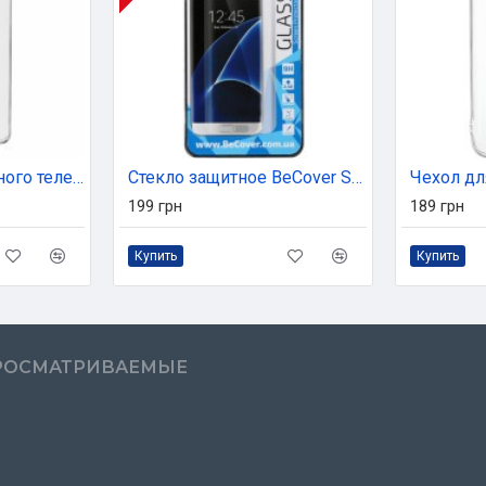
Чехол для мобильного телефона Armorstandart Air Series for Samsung A02 (A022) Transparent (ARM58156)
Стекло защитное BeCover Samsung Galaxy A72 SM-A726 Black (705660)
199 грн
189 грн
Купить
Купить
РОСМАТРИВАЕМЫЕ