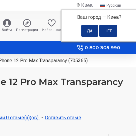
Киев
Русский
Ваш город —
Киев
?
0 грн
Войти
Регистрация
Избранное
Сравнение
0 800 305-990
hone 12 Pro Max Transparancy (705365)
 12 Pro Max Transparancy
и 0 отзыв(а)(ов).
-
Оставить отзыв