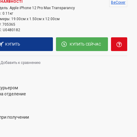
 НАЯВНОСТІ
BeCover
дель:
Apple iPhone 12 Pro Max Transparancy
:
0.11кг
змеры:
19.00см x 1.50см x 12.00см
:
705365
:
U0480182
КУПИТЬ
КУПИТЬ СЕЙЧАС
Добавить к сравнению
 курьером
на отделение
при получении