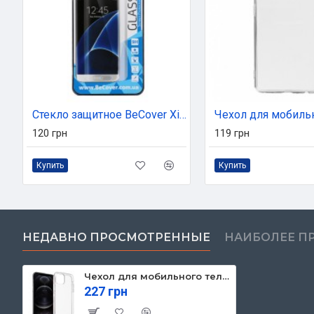
Стекло защитное BeCover Xiaomi Redmi Note 9S / Note 9 Pro / Note 9 Pro Max Crystal C (704836)
120 грн
119 грн
Купить
Купить
НЕДАВНО ПРОСМОТРЕННЫЕ
НАИБОЛЕЕ П
Чехол для мобильного телефона BeCover Apple iPhone 12 Pro Max Transparancy (705365)
227 грн