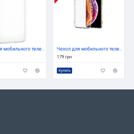
Чехол для мобильного телефона BeCover Apple iPhone 7 / 8 / SE 2020 Transparancy (704769) (704769)
Чехол для мобильного телефона BeCover Apple iPhone X/XS Transparancy (704771) (704771)
179 грн
Купить