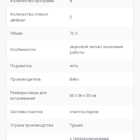
Количество программ
8
Количество стекол
2
дверцы
Объем
72 л
звуковой сигнал окончания
Особенности
работы
Подсветка
есть
Производитель
Beko
Размеры ниши для
60 х 56 х 55 см
встраивания
Система очистки
очистка паром
Страна производства
Турция
с телескопическими