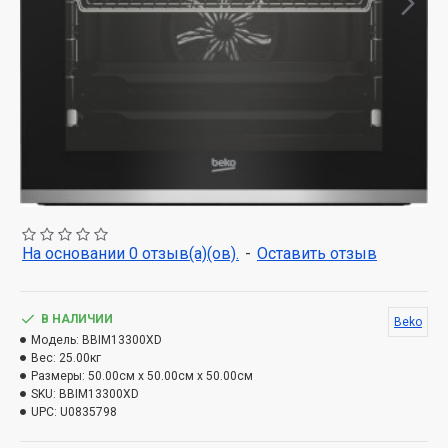
На основании 0 отзыв(а)(ов).
-
Оставить отзыв
В НАЛИЧИИ
Beko
Модель:
BBIM13300XD
Вес:
25.00кг
Размеры:
50.00см x 50.00см x 50.00см
SKU:
BBIM13300XD
UPC:
U0835798