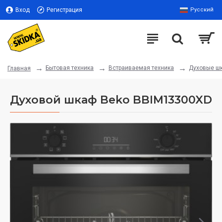
Вход
Регистрация
Русский
Бытовая техника
Встраиваемая техника
Духовые ш
Главная
Духовой шкаф Beko BBIM13300XD