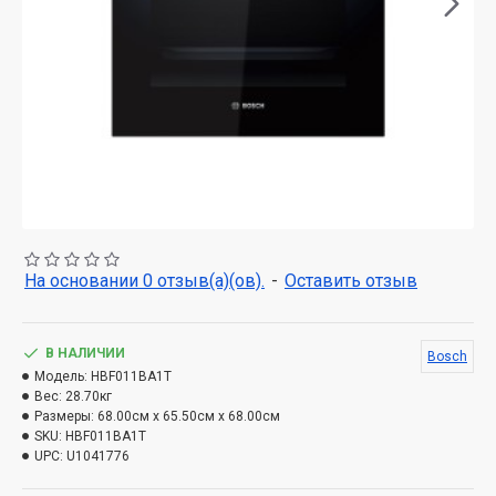
На основании 0 отзыв(а)(ов).
-
Оставить отзыв
В НАЛИЧИИ
Bosch
Модель:
HBF011BA1T
Вес:
28.70кг
Размеры:
68.00см x 65.50см x 68.00см
SKU:
HBF011BA1T
UPC:
U1041776