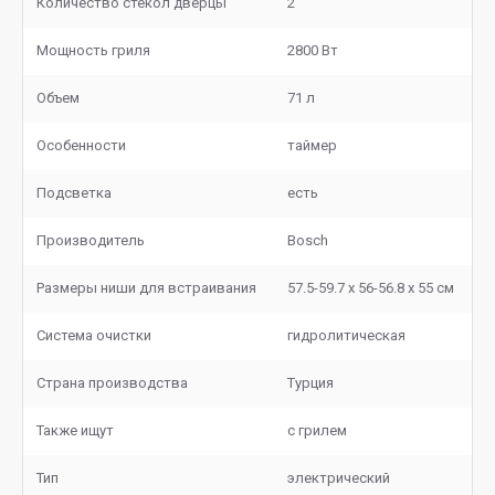
Количество стекол дверцы
2
Мощность гриля
2800 Вт
Объем
71 л
Особенности
таймер
Подсветка
есть
Производитель
Bosch
Размеры ниши для встраивания
57.5-59.7 х 56-56.8 х 55 см
Система очистки
гидролитическая
Страна производства
Турция
Также ищут
с грилем
Тип
электрический