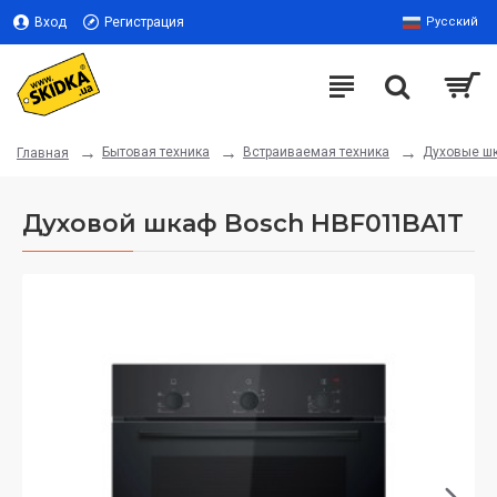
Вход
Регистрация
Русский
Бытовая техника
Встраиваемая техника
Духовые ш
Главная
Духовой шкаф Bosch HBF011BA1T