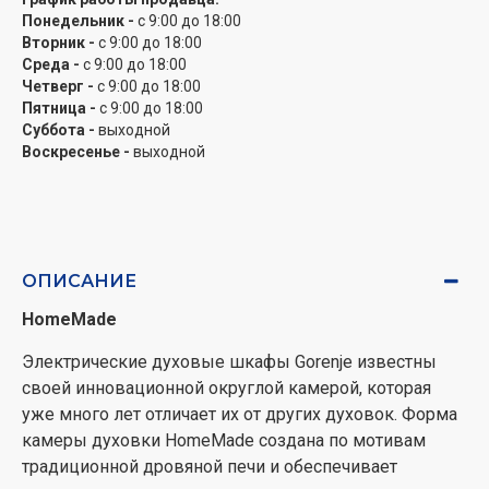
FastPreheat
Понедельник -
с 9:00 до 18:00
Вторник -
с 9:00 до 18:00
Температура в духовых шкафах OptiBake достигает
Среда -
с 9:00 до 18:00
200 °C всего за 5 минут, а это на 30% быстрее, чем
Четверг -
с 9:00 до 18:00
Пятница -
с 9:00 до 18:00
при обычном разогреве. Благодаря этому наши
Суббота -
выходной
модели духовок – одни из самых быстрых на рынке.
Воскресенье -
выходной
Очень удобно, когда вы готовите блюда, требующие
предварительного разогрева. Как только устройство
разогреется, отобразится световой индикатор и
раздастся звуковой сигнал.
ОПИСАНИЕ
Pizza функция
HomeMade
Эта программа с возможностью настройки
температуры выпечки до 300 °C создана специально
Электрические духовые шкафы Gorenje известны
для облегчения приготовления непревзойденной
своей инновационной округлой камерой, которая
пиццы, фокачи, лепешек и подобных блюд.
уже много лет отличает их от других духовок. Форма
камеры духовки HomeMade создана по мотивам
FrozenBake
традиционной дровяной печи и обеспечивает