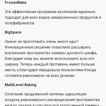
Removable glass doo
FrozenBake
Стекло дверцы вынимается без лишних усилий, так
Эта эффективная программа выпекания идеально
что вы сможете с легкостью их мыть и всегда
подходит для всех видов замороженных продуктов и
прекрасно видеть все, что происходит в духовке.
полуфабрикатов.
BigSpace
Нужно ли приготовить очень много еды?
Инновационное решение позволило расширить
внутреннее пространство камеры духового шкафа,
благодаря чему вы можете использовать всю его
ширину. Теперь каждый противень имеет больше
места, а благодаря передовым технологиям блюда
готовятся равномерно на всех уровнях.
MultiLevel Baking
Сочетание продуманной системы циркуляции
воздуха, равномерного распределения пространства
между деками и специальной закругленной камеры