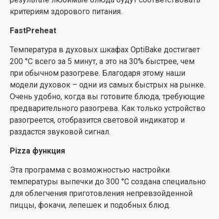
обеспечивает отличный обзор.
критериям здорового питания.
PerfectGrill
FastPreheat
Лучших результатов выпечки можно достичь,
Температура в духовых шкафах OptiBake достигает
соединив большой и малый гриль. Продуманное
200 °C всего за 5 минут, а это на 30% быстрее, чем
расположение этих элементов обеспечивает
при обычном разогреве. Благодаря этому наши
оптимальное распределение жара и лучшие
модели духовок – одни из самых быстрых на рынке.
результаты приготовления: блюда получаются
Очень удобно, когда вы готовите блюда, требующие
хрустящими извне и нежными внутри.
предварительного разогрева. Как только устройство
разогреется, отобразится световой индикатор и
GentleBake
раздастся звуковой сигнал.
Эта функция обеспечивает нежное, медленное и
Pizza функция
равномерное выпекание. Влага удерживается внутри
продукта, благодаря чему его консистенция остается
Эта программа с возможностью настройки
очень нежной и сочной. Подходит для изготовления
температуры выпечки до 300 °C создана специально
мяса, рыбы или кондитерских изделий на одном
для облегчения приготовления непревзойденной
уровне.
пиццы, фокачи, лепешек и подобных блюд.