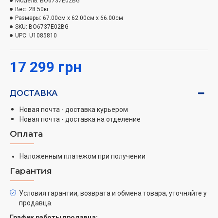
безупречных результатов выпечки.
Модель:
BO6737E02BG
Вес:
28.50кг
Размеры:
67.00см x 62.00см x 66.00см
Недавно форма HomeMade получила новый дизайн, а
SKU:
BO6737E02BG
поток воздуха был улучшен благодаря обновленной
UPC:
U1085810
конструкции нагревателя и оптимальному
расположению вентиляционных отверстий. Это
17 299 грн
позволило обеспечить стабильную температуру по
всей камере духовки.
ДОСТАВКА
Ваши блюда больше никогда не будут пригорать с
одной стороны, оставаясь сырыми с другой.
Новая почта - доставка курьером
Новая почта - доставка на отделение
AirFry
Оплата
Технология AirFry, с помощью перфорированного
Наложенным платежом при получении
противня, предоставляет возможность готовить
Гарантия
блюда как во фритюрнице, но без использования
масла или с минимальным его количеством. В
Условия гарантии, возврата и обмена товара, уточняйте у
результате любимые блюда будут соответствовать
продавца.
критериям здорового питания.
График работы продавца: