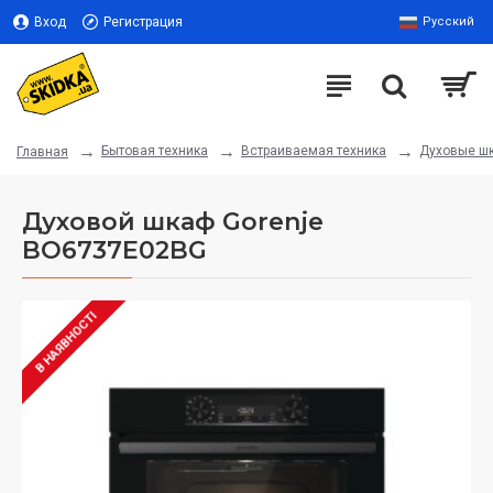
Вход
Регистрация
Русский
Бытовая техника
Встраиваемая техника
Духовые ш
Главная
Духовой шкаф Gorenje
BO6737E02BG
В НАЯВНОСТІ