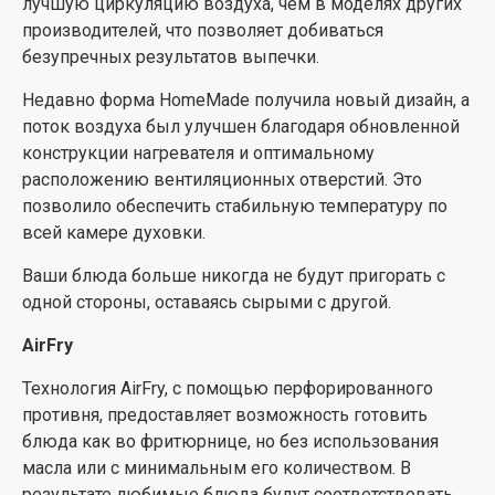
Эта эффективная программа выпекания идеально
лучшую циркуляцию воздуха, чем в моделях других
подходит для всех видов замороженных продуктов и
производителей, что позволяет добиваться
полуфабрикатов.
безупречных результатов выпечки.
BigSpace
Недавно форма HomeMade получила новый дизайн, а
поток воздуха был улучшен благодаря обновленной
Нужно ли приготовить очень много еды?
конструкции нагревателя и оптимальному
Инновационное решение позволило расширить
расположению вентиляционных отверстий. Это
внутреннее пространство камеры духового шкафа,
позволило обеспечить стабильную температуру по
благодаря чему вы можете использовать всю его
всей камере духовки.
ширину. Теперь каждый противень имеет больше
места, а благодаря передовым технологиям блюда
Ваши блюда больше никогда не будут пригорать с
готовятся равномерно на всех уровнях.
одной стороны, оставаясь сырыми с другой.
MultiLevel Baking
AirFry
Сочетание продуманной системы циркуляции
Технология AirFry, с помощью перфорированного
воздуха, равномерного распределения пространства
противня, предоставляет возможность готовить
между деками и специальной закругленной камеры
блюда как во фритюрнице, но без использования
обеспечивает идеальное выпекание блюд на любом
масла или с минимальным его количеством. В
уровне. А большой размер духового шкафа еще и
результате любимые блюда будут соответствовать