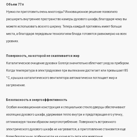
Объем 77 л
Двойной нагреватель для хрустящей корочки
Нужно ли приготовить очень много еды? Инновационное решение позволило
Лучших результатов выпечки можно достичь, соединив большой и малый гриль.
расширить внутреннее пространство камеры духового шкафа, благодаря чему вы
Продуманное расположение этих элементов обеспечивает оптимальное
можете использовать всю его ширину. Теперь каждый противень имеет больше
распределение жара и лучшие результаты приготовления: блюда получаются
места, а благодаря передовым технологиям блюда готовятся равномерно на всех
хрустящими извне и нежными внутри.
уровнях.
Поверхность, на которой не скапливается жир
Каталитическое очищение духовки Gorenje значительно облегчает уход за прибором.
Когда температура в электродуховке при выпекании достигает или превышает 85
°C, крышка каталитического вентилятора автоматически поглощает жир и
загрязнение.
Безопасность и энергоэффективность
Особая инновационная конструкция и специальное стекло дверцы обеспечивают
изоляцию духового шкафа, удерживая тепло внутри и предотвращая его утечку,
оптимизируя таким образом энергопотребление. Поверхность встроенного
электрического духового шкафа не нагревается, а приготовление становится еще
более безопасным, особенно если на кухне есть дети или животные.