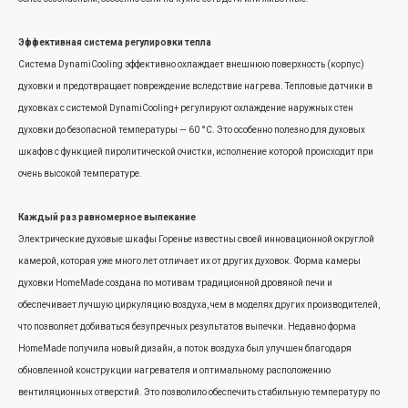
Эффективная система регулировки тепла
Система DynamiCooling эффективно охлаждает внешнюю поверхность (корпус)
духовки и предотвращает повреждение вследствие нагрева. Тепловые датчики в
духовках с системой DynamiCooling+ регулируют охлаждение наружных стен
духовки до безопасной температуры — 60 °C. Это особенно полезно для духовых
шкафов с функцией пиролитической очистки, исполнение которой происходит при
очень высокой температуре.
Каждый раз равномерное выпекание
Электрические духовые шкафы Горенье известны своей инновационной округлой
камерой, которая уже много лет отличает их от других духовок. Форма камеры
духовки HomeMade создана по мотивам традиционной дровяной печи и
обеспечивает лучшую циркуляцию воздуха, чем в моделях других производителей,
что позволяет добиваться безупречных результатов выпечки. Недавно форма
HomeMade получила новый дизайн, а поток воздуха был улучшен благодаря
обновленной конструкции нагревателя и оптимальному расположению
вентиляционных отверстий. Это позволило обеспечить стабильную температуру по