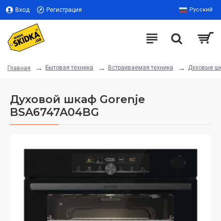
Вход
Регистрация
Русский
Бытовая техника
Встраиваемая техника
Духовые ш
Главная
Духовой шкаф Gorenje
BSA6747A04BG