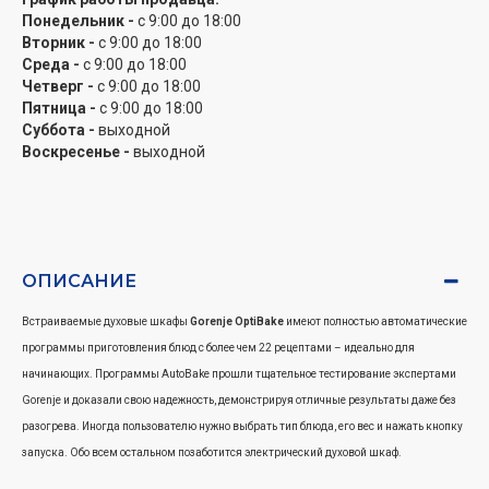
Понедельник -
с 9:00 до 18:00
Система DynamiCooling эффективно охлаждает внешнюю поверхность (корпус)
Вторник -
с 9:00 до 18:00
духовки и предотвращает повреждение вследствие нагрева. Тепловые датчики в
Среда -
с 9:00 до 18:00
духовках с системой DynamiCooling+ регулируют охлаждение наружных стен
Четверг -
с 9:00 до 18:00
духовки до безопасной температуры — 60 °C. Это особенно полезно для духовых
Пятница -
с 9:00 до 18:00
Суббота -
выходной
шкафов с функцией пиролитической очистки, исполнение которой происходит при
Воскресенье -
выходной
очень высокой температуре.
Каждый раз равномерное выпекание
Электрические духовые шкафы Горенье известны своей инновационной округлой
камерой, которая уже много лет отличает их от других духовок. Форма камеры
ОПИСАНИЕ
духовки HomeMade создана по мотивам традиционной дровяной печи и
обеспечивает лучшую циркуляцию воздуха, чем в моделях других производителей,
Встраиваемые духовые шкафы
Gorenje OptiBake
имеют полностью автоматические
что позволяет добиваться безупречных результатов выпечки. Недавно форма
программы приготовления блюд с более чем 22 рецептами – идеально для
HomeMade получила новый дизайн, а поток воздуха был улучшен благодаря
начинающих. Программы AutoBake прошли тщательное тестирование экспертами
обновленной конструкции нагревателя и оптимальному расположению
Gorenje и доказали свою надежность, демонстрируя отличные результаты даже без
вентиляционных отверстий. Это позволило обеспечить стабильную температуру по
разогрева. Иногда пользователю нужно выбрать тип блюда, его вес и нажать кнопку
всей камере духовки. Ваши блюда больше никогда не будут пригорать с одной
запуска. Обо всем остальном позаботится электрический духовой шкаф.
стороны, оставаясь сырыми с другой.