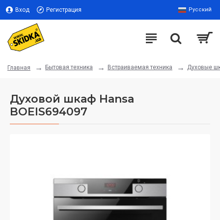
Вход
Регистрация
Русский
Бытовая техника
Встраиваемая техника
Духовые ш
Главная
Духовой шкаф Hansa
BOEIS694097