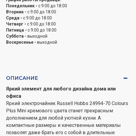
уровня воды. Мощность представленной модели
Понедельник -
с 9:00 до 18:00
Вторник -
с 9:00 до 18:00
составляет 2400 ВТ, а вес всего 0,83кг. Из
Среда -
с 9:00 до 18:00
дополнительных преимуществ Russell Hobbs 24994-
Четверг -
с 9:00 до 18:00
70 Colours Plus Mini отметим специальный отсек для
Пятница -
с 9:00 до 18:00
хранения шнура (длина которого 0,65м), фильтр от
Суббота -
выходной
накипи, автоматическое выключение при перегреве
Воскресенье -
выходной
или снятии, а также более высокую систему
безопасности, которая предотвращает случайное
открытие крышки
ОПИСАНИЕ
Яркий элемент для любого дизайна дома или
офиса
Яркий электрочайник Russell Hobbs 24994-70 Colours
Plus Mini кремового цвета станет прекрасным
дополнением для любой уютной кухни. А
компактные размеры и качественные материалы
позволят даже брать его с собой в длительные