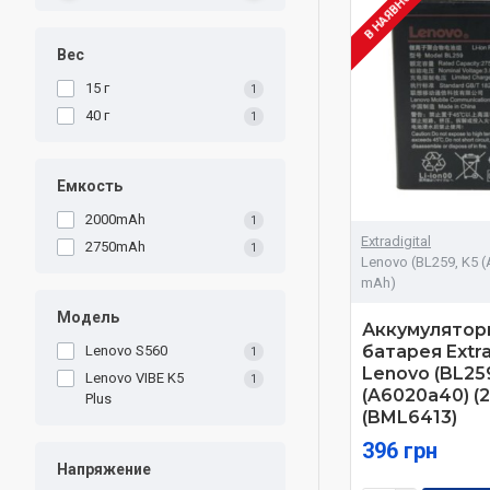
В НАЯВНОСТІ
Вес
15 г
1
40 г
1
Емкость
2000mAh
1
Extradigital
2750mAh
1
Lenovo (BL259, K5 
mAh)
Модель
Аккумулятор
батарея Extra
Lenovo S560
1
Lenovo (BL259
Lenovo VIBE K5
1
(A6020a40) (
Plus
(BML6413)
396 грн
Напряжение