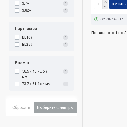
3,7V
1
КУПИТЬ
3.82V
1
Купить сейчас
Партномер
Показано с 1 по 2
BL169
1
BL259
1
Розмір
58.6 x 45.7 x 6.9
1
мм
73.7 х 61.4 х 4 мм
1
Сбросить
Выберите фильтры