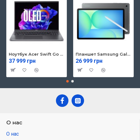
Ноутбук Acer Swift Go 16 SFG16-71 (NX.KVZEU.003)
Планшет Samsung Galaxy Tab S10 FE 5G 8/128GB Gray (SM-X526BZAREUC)
37 999 грн
26 999 грн
О нас
О нас