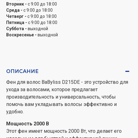
Вторник -
с 9:00 до 18:00
Среда -
с 9:00 до 18:00
Кнопка холодного воздуха
Четверг -
с 9:00 до 18:00
Кнопка холодного воздуха позволяет быстро и
Пятница -
с 9:00 до 18:00
эффективно закрепить укладку, придавая волосам
Суббота -
выходной
блеск.
Воскресенье -
выходной
Петля для подвешивания
Фен оснащен петлей для подвешивания, что
облегчает его хранение или подвешивание в ванной
комнате для удобства.
ОПИСАНИЕ
Съемный фильтр
Фен для волос BaByliss D215DE - это устройство для
Фильтр фена можно снять, что облегчает его очистку
ухода за волосами, которое предлагает
и обслуживание в оптимальном состоянии.
производительность и универсальность, чтобы
помочь вам укладывать волосы эффективно и
Поставка аксессуаров
удобно.
Фен поставляется с 1 концентратором и 1
диффузором, что позволяет создавать различные
Мощность 2000 В
стили укладки.
Этот фен имеет мощность 2000 Вт, что делает его