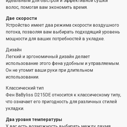
идеальным для быстрой и эффективной сушки
Компактные размеры
волос, помогая вам экономить время.
Устройство имеет компактные размеры: длина 23.5
см, высота 9.7 см и ширина 28.6 см, что облегчает его
Две скорости
управление и хранение.
Устройство имеет два режима скорости воздушного
потока, позволяя вам выбирать подходящий уровень
мощности для ваших потребностей в укладке.
Дизайн
Легкий и эргономичный дизайн делает
использование этого фена удобным и управляемым.
Он не утомит ваши руки при длительном
использовании.
Классический тип
Фен BaByliss D215DE относится к классическому типу,
что означает его пригодность для различных стилей
укладки.
Два уровня температуры
У вас есть возможность выбирать между двумя