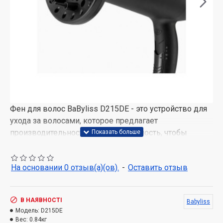
Фен для волос BaByliss D215DE - это устройство для
ухода за волосами, которое предлагает
производительность и универсальность, чтобы
помочь вам укладывать волосы эффективно и
удобно.
На основании 0 отзыв(а)(ов).
-
Оставить отзыв
Мощность 2000 В
Этот фен имеет мощность 2000 Вт, что делает его
идеальным для быстрой и эффективной сушки
В НАЯВНОСТІ
Babyliss
волос, помогая вам экономить время.
Модель:
D215DE
Вес:
0.84кг