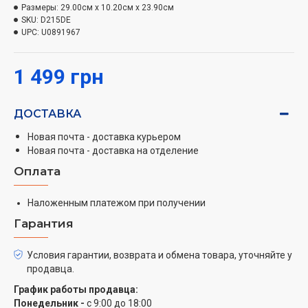
Размеры:
29.00см x 10.20см x 23.90см
Две скорости
SKU:
D215DE
Устройство имеет два режима скорости воздушного
UPC:
U0891967
потока, позволяя вам выбирать подходящий уровень
мощности для ваших потребностей в укладке.
1 499 грн
Дизайн
Легкий и эргономичный дизайн делает
ДОСТАВКА
использование этого фена удобным и управляемым.
Он не утомит ваши руки при длительном
Новая почта - доставка курьером
Новая почта - доставка на отделение
использовании.
Оплата
Классический тип
Фен BaByliss D215DE относится к классическому типу,
Наложенным платежом при получении
что означает его пригодность для различных стилей
Гарантия
укладки.
Условия гарантии, возврата и обмена товара, уточняйте у
Два уровня температуры
продавца.
У вас есть возможность выбирать между двумя
уровнями температуры, чтобы регулировать тепло в
График работы продавца:
Понедельник -
с 9:00 до 18:00
соответствии с типом и потребностями ваших волос.