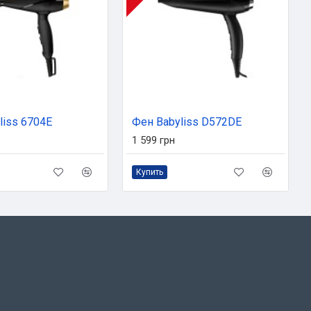
liss 6704E
Фен Babyliss D572DE
1 599 грн
Купить