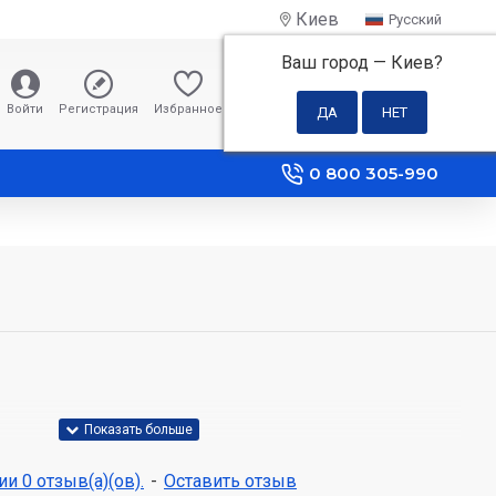
Киев
Русский
Ваш город —
Киев
?
0 грн
Войти
Регистрация
Избранное
Сравнение
0 800 305-990
и 0 отзыв(а)(ов).
-
Оставить отзыв