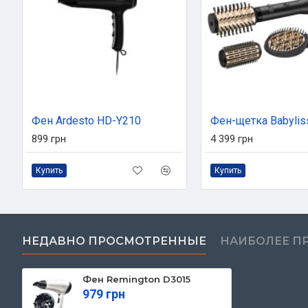
Фен Ardesto HD-Y210
Фен-щетка Babylis
899 грн
4 399 грн
Купить
Купить
НЕДАВНО ПРОСМОТРЕННЫЕ
НАИБОЛЕЕ П
Фен Remington D3015
979 грн