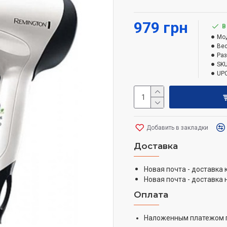
решетка из усовершенс
979 грн
В
равномерного распреде
Мо
снятия статического эл
Вес
Ра
SKU
3 настройки температу
UPC
2 настройки скорости в
функция обдува холодн
Добавить в закладки
концентратор
Доставка
Новая почта - доставка
Новая почта - доставка 
Оплата
Наложенным платежом 