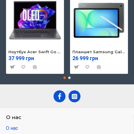
Ноутбук Acer Swift Go 16 SFG16-71 (NX.KVZEU.003)
Планшет Samsung Galaxy Tab S10 FE 5G 8/128GB Gray (SM-X526BZAREUC)
37 999 грн
26 999 грн
О нас
О нас