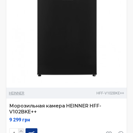
HEINNER
HFF-V102BKE++
Морозильная камера HEINNER HFF-
V102BKE++
9 299 грн