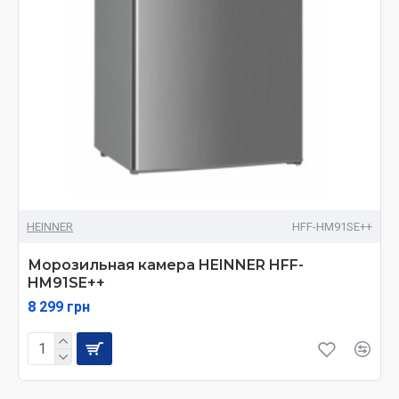
HEINNER
HFF-HM91SE++
Морозильная камера HEINNER HFF-
HM91SE++
8 299 грн