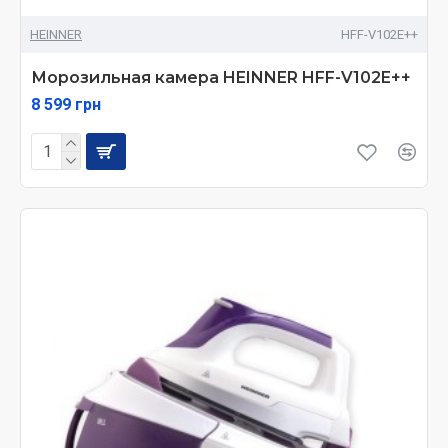
HEINNER
HFF-V102E++
Морозильная камера HEINNER HFF-V102E++
8 599 грн