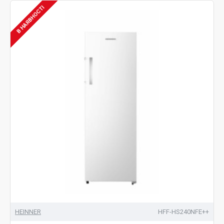
В НАЯВНОСТІ
HEINNER
HFF-HS240NFE++