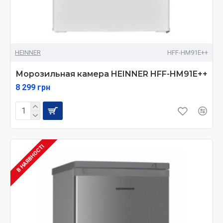
HEINNER
HFF-HM91E++
Морозильная камера HEINNER HFF-HM91E++
8 299 грн
В НАЯВНОСТІ