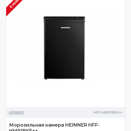
В НАЯВНОСТІ
HEINNER
HFF-HM91BKE++
Морозильная камера HEINNER HFF-
HM91BKE++