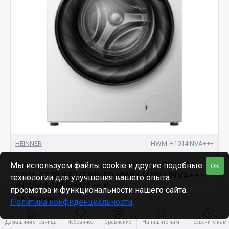
HEINNER
HWM-H1014INVA+++
Стиральная машина HEINNER MASINA DE
Мы используем файлы cookie и другие подобные
OK
SPALAT RUFE HEINNER HWM-H1014INVA+++
технологии для улучшения вашего опыта
(HWM-H1014INVA+++)
просмотра и функциональности нашего сайта.
16 799 грн
Политика конфиденциальности
.
Домашняя страница
Избранное
Сравнение
Напишите нам
Позвоните нам