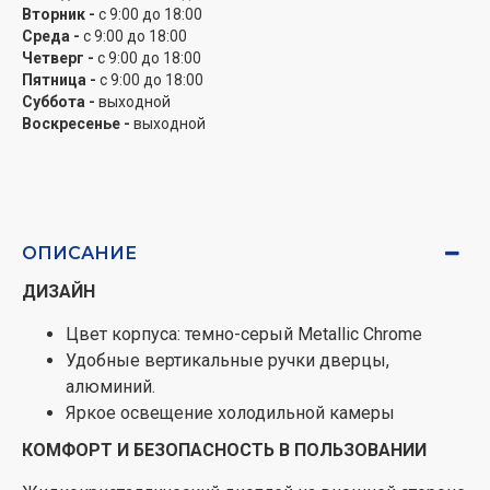
Вторник -
с 9:00 до 18:00
контейнер с лотком для завтрака
Среда -
с 9:00 до 18:00
Зона свежести VitaFresh plus: хранение
Четверг -
с 9:00 до 18:00
продуктов до 2-х раз дольше
Пятница -
с 9:00 до 18:00
Суббота -
выходной
Морозильная камера
Воскресенье -
выходной
Полезный объем морозильной камеры: 140 л.
Способность замораживания за 24 часа: 20 кг
Удержание низкой температуры в случае
отключения электроснабжения в течение 30
ОПИСАНИЕ
часов.
Количество прозрачных выдвижных боксов
ДИЗАЙН
для замораживания – 2
Календарь замораживания
Цвет корпуса: темно-серый Metallic Сhrome
Удобные вертикальные ручки дверцы,
ТЕХНИЧЕСКАЯ ИНФОРМАЦИЯ
алюминий.
Яркое освещение холодильной камеры
Навеска дверей: правосторонняя, с
возможностью перенавешивания.
КОМФОРТ И БЕЗОПАСНОСТЬ В ПОЛЬЗОВАНИИ
Передние ножки регулируются по высоте/