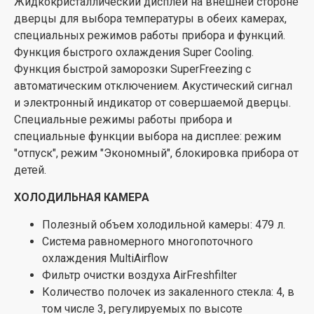
Жидкокристаллический дисплей на внешней стороне
ролики позади прибора
дверцы для выбора температуры в обеих камерах,
Мощность подключения: 100 Вт.
специальных режимов работы прибора и функций.
Необходимый переменный ток сети 221 – 240 V
Функция быстрого охлаждения Super Cooling.
Функция быстрой заморозки SuperFreezing с
автоматическим отключением. Акустический сигнал
и электронный индикатор от совершаемой дверцы.
Специальные режимы работы прибора и
специальные функции выбора на дисплее: режим
"отпуск", режим "Экономный", блокировка прибора от
детей.
ХОЛОДИЛЬНАЯ КАМЕРА
Полезный объем холодильной камеры: 479 л.
Система равномерного многопоточного
охлаждения MultiAirflow
Фильтр очистки воздуха AirFreshfilter
Количество полочек из закаленного стекла: 4, в
том числе 3, регулируемых по высоте