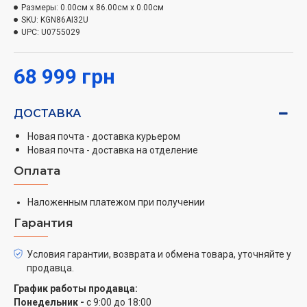
специальных режимов работы прибора и функций.
Размеры:
0.00см x 86.00см x 0.00см
Функция быстрого охлаждения Super Cooling.
SKU:
KGN86AI32U
UPC:
U0755029
Функция быстрой заморозки SuperFreezing с
автоматическим отключением. Акустический сигнал
и электронный индикатор от совершаемой дверцы.
68 999 грн
Специальные режимы работы прибора и
специальные функции выбора на дисплее: режим
ДОСТАВКА
"отпуск", режим "Экономный", блокировка прибора от
детей.
Новая почта - доставка курьером
Новая почта - доставка на отделение
ХОЛОДИЛЬНАЯ КАМЕРА
Оплата
Полезный объем холодильной камеры: 479 л.
Наложенным платежом при получении
Система равномерного многопоточного
охлаждения MultiAirflow
Гарантия
Фильтр очистки воздуха AirFreshfilter
Количество полочек из закаленного стекла: 4, в
Условия гарантии, возврата и обмена товара, уточняйте у
продавца.
том числе 3, регулируемых по высоте
Количество дверных полочек: 7, в том числе 2
График работы продавца:
полочки для масла и сыра Выдвижной
Понедельник -
с 9:00 до 18:00