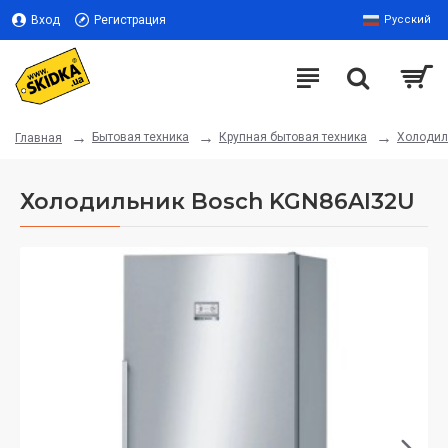
Вход
Регистрация
Русский
Бытовая техника
Крупная бытовая техника
Холодил
Главная
Холодильник Bosch KGN86AI32U