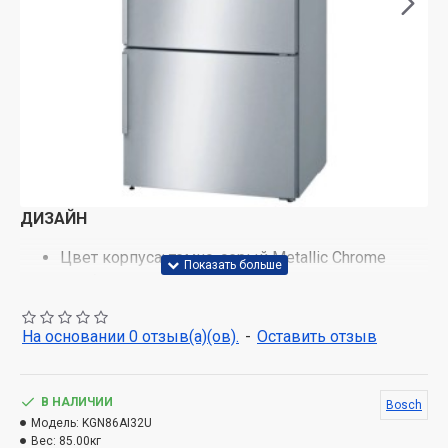
ДИЗАЙН
Цвет корпуса: темно-серый Metallic Сhrome
Удобные вертикальные ручки дверцы,
алюминий.
Яркое освещение холодильной камеры
На основании 0 отзыв(а)(ов).
-
Оставить отзыв
КОМФОРТ И БЕЗОПАСНОСТЬ В ПОЛЬЗОВАНИИ
Жидкокристаллический дисплей на внешней стороне
В НАЛИЧИИ
Bosch
Модель:
KGN86AI32U
дверцы для выбора температуры в обеих камерах,
Вес:
85.00кг