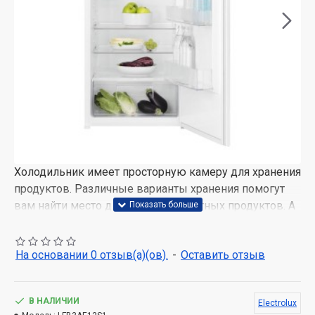
Холодильник имеет просторную камеру для хранения
продуктов. Различные варианты хранения помогут
вам найти место для крупногабаритных продуктов. А
если вам понадобится еще больше места,
выдвижные ящики можно без труда вынуть.
На основании 0 отзыв(а)(ов).
-
Оставить отзыв
OptiSpace — просторная камера для продуктов
Холодильник с OptiSpace предоставляет множество
В НАЛИЧИИ
Electrolux
вариантов хранения как наверху, так и между