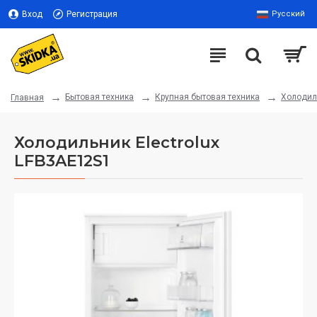
Вход
Регистрация
Русский
Бытовая техника
Крупная бытовая техника
Холодил
Главная
Холодильник Electrolux
LFB3AE12S1