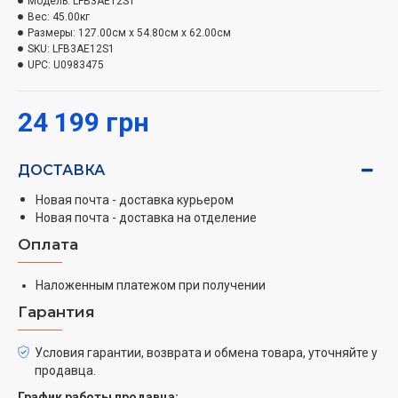
Модель:
LFB3AE12S1
полками. А если вам понадобится еще больше места,
Вес:
45.00кг
Размеры:
127.00см x 54.80см x 62.00см
выдвижные ящики можно без труда вынуть.
SKU:
LFB3AE12S1
UPC:
U0983475
Замораживание внутри холодильника в отделении
класса «4 звезды»
24 199 грн
Морозильное отделение с классом «4 звезды»
внутри холодильника обеспечивает охлаждение до
ДОСТАВКА
-18ºC. Эффективное замораживание прямо внутри
холодильника.
Новая почта - доставка курьером
Новая почта - доставка на отделение
Оплата
Наложенным платежом при получении
Гарантия
Условия гарантии, возврата и обмена товара, уточняйте у
продавца.
График работы продавца: