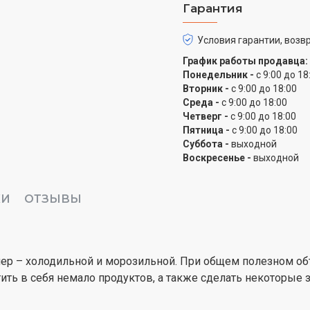
бытовую технику именн
Гарантия
Ударопрочное стекло
Условия гарантии, возвр
Внутреннее пространст
График работы продавца:
разделяют его на отсеки
Понедельник -
с 9:00 до 18
варианты для размещен
Вторник -
с 9:00 до 18:00
Среда -
с 9:00 до 18:00
из ударопрочного стекл
Четверг -
с 9:00 до 18:00
великолепный внешний
Пятница -
с 9:00 до 18:00
Суббота -
выходной
Минимум звуков
Воскресенье -
выходной
Стоит заметить, что раб
издает звуки не выше ур
КИ
ОТЗЫВЫ
размещения, можете см
помешает никому.
ер – холодильной и морозильной. При общем полезном объ
тить в себя немало продуктов, а также сделать некоторые