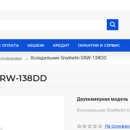
И ОПЛАТА
КЕШБЭК
КРЕДИТ
ГАРАНТИЯ И СЕРВИС
Холодильник Grunhelm GRW-138DD
лодильники
GRW-138DD
Двухкамерная модель
Холодильник Grunhelm G
морозильной. При обще
занимает 93 л, а морози
На основани