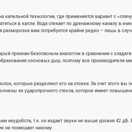
 капельной технологии, где применяется вариант с «плач
иться в капли. Вода стекает по дренажному каналу в емко
я разморозка вам потребуется крайне редко – лишь в случ
торый признан безопасным аналогом в сравнении с хладаг
образования озоновых дыр, поэтому все производители м
лок, которые разделяют его на отсеки. За счет этого вы 
полнены из ударопрочного стекла, которое имеет повыше
ам неудобств, т.к. он издает звуки не выше уровня 42 дБ. 
ик не помешает никому.