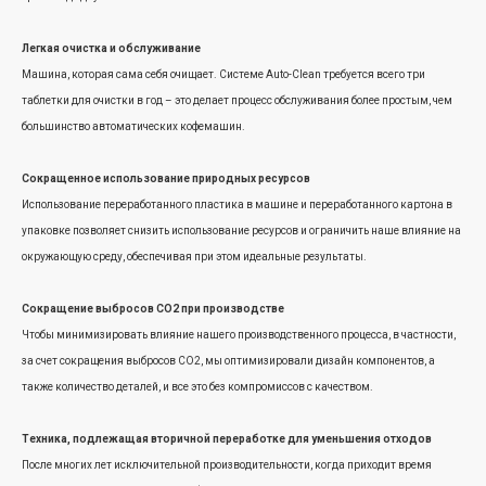
Легкая очистка и обслуживание
Машина, которая сама себя очищает. Системе Auto-Clean требуется всего три
таблетки для очистки в год – это делает процесс обслуживания более простым, чем
большинство автоматических кофемашин.
Сокращенное использование природных ресурсов
Использование переработанного пластика в машине и переработанного картона в
упаковке позволяет снизить использование ресурсов и ограничить наше влияние на
окружающую среду, обеспечивая при этом идеальные результаты.
Сокращение выбросов СО2 при производстве
Чтобы минимизировать влияние нашего производственного процесса, в частности,
за счет сокращения выбросов CO2, мы оптимизировали дизайн компонентов, а
также количество деталей, и все это без компромиссов с качеством.
Техника, подлежащая вторичной переработке для уменьшения отходов
После многих лет исключительной производительности, когда приходит время