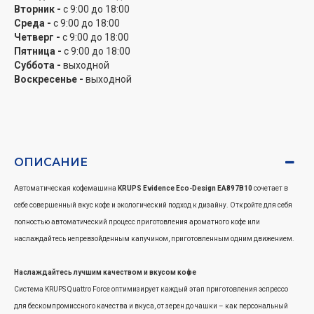
Вторник -
с 9:00 до 18:00
Машина, которая сама себя очищает. Системе Auto-Clean требуется всего три
Среда -
с 9:00 до 18:00
таблетки для очистки в год – это делает процесс обслуживания более простым, чем
Четверг -
с 9:00 до 18:00
большинство автоматических кофемашин.
Пятница -
с 9:00 до 18:00
Суббота -
выходной
Воскресенье -
выходной
Сокращенное использование природных ресурсов
Использование переработанного пластика в машине и переработанного картона в
упаковке позволяет снизить использование ресурсов и ограничить наше влияние на
окружающую среду, обеспечивая при этом идеальные результаты.
ОПИСАНИЕ
Сокращение выбросов СО2 при производстве
Чтобы минимизировать влияние нашего производственного процесса, в частности,
Автоматическая кофемашина
KRUPS Evidence Eco-Design EA897B10
сочетает в
за счет сокращения выбросов CO2, мы оптимизировали дизайн компонентов, а
себе совершенный вкус кофе и экологический подход к дизайну. Откройте для себя
также количество деталей, и все это без компромиссов с качеством.
полностью автоматический процесс приготовления ароматного кофе или
наслаждайтесь непревзойденным капучином, приготовленным одним движением.
Техника, подлежащая вторичной переработке для уменьшения отходов
После многих лет исключительной производительности, когда приходит время
Наслаждайтесь лучшим качеством и вкусом кофе
отказаться от автоматической кофемашины, Evidence Eco-Design подлежит
Система KRUPS Quattro Force оптимизирует каждый этап приготовления эспрессо
переработке до 90%.
для бескомпромиссного качества и вкуса, от зерен до чашки – как персональный