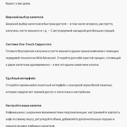
барист у вас дома.
Широкий выбор напитков
Широкий выбор напитков в быстром доступе – в том числе эспрессо, ристретто,
капучино, латте макиато и т.д. – С регулируемой насадкой для больших порций.
Система One-Touch Cappuccino
Готовьте безупречное капучино и латте макиато одним прикосновением с помощью
передовой технологии Milk Advanced. Откройте для себя простой процесс, готовящий
к двум напиткам одновременно – и все это одним нажатием кнопки.
Удобный интерфейс
Откройте чрезвычайно понятный интерфейс с сенсорной черно-белой панелью,
которая предлагает прямой доступ к напиткам и настройкам.
Настройте ваши напитки
Кофемашина с широкими возможностями персонализации: настраивайте крепость
кофе по своему вкусу, регулируйте объем, добавляйте дополнительную порцию и
храните до двух любимых напитков.