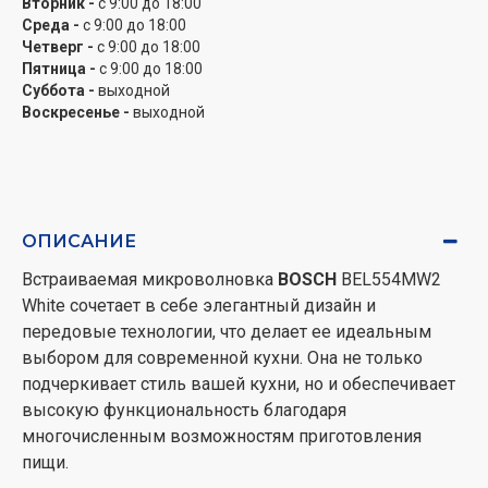
Вторник -
с 9:00 до 18:00
Для тех, кто ценит безопасность, печь оснащена
Среда -
с 9:00 до 18:00
защитой от детей. Это особенно важно в семьях с
Четверг -
с 9:00 до 18:00
маленькими детьми, поскольку обеспечивает
Пятница -
с 9:00 до 18:00
дополнительный уровень защиты. Дополнительно,
Суббота -
выходной
функция очистки паром облегчает уход за
Воскресенье -
выходной
устройством, обеспечивая его чистоту без лишних
усилий.
Элегантность и надежность
ОПИСАНИЕ
Белый цвет микроволновки
BOSCH
BEL554MW2
придает элегантности любому интерьеру, а ее
Встраиваемая микроволновка
BOSCH
BEL554MW2
компактные габариты (38,2 x 59,5 x 33,5 см)
White сочетает в себе элегантный дизайн и
позволяют легко интегрировать устройство в
передовые технологии, что делает ее идеальным
кухонное пространство. Размеры для встраивания
выбором для современной кухни. Она не только
(36,2-36,5 x 56-56,8 x 32 см) делают эту модель
подчеркивает стиль вашей кухни, но и обеспечивает
идеальной для стандартной кухонной мебели.
высокую функциональность благодаря
многочисленным возможностям приготовления
В дополнение ко всем преимуществам печь имеет
пищи.
24-месячную гарантию, что подтверждает ее