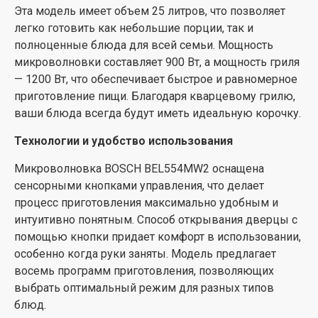
высокое качество и надежность. Комплектация
Эта модель имеет объем 25 литров, что позволяет
включает в себя инструкцию и гарантийный талон,
легко готовить как небольшие порции, так и
что делает процесс эксплуатации и обслуживания
полноценные блюда для всей семьи. Мощность
еще более простым и удобным.
микроволновки составляет 900 Вт, а мощность гриля
— 1200 Вт, что обеспечивает быстрое и равномерное
Выбирая микроволновку BOSCH BEL554MW2, вы
приготовление пищи. Благодаря кварцевому грилю,
получаете не только функциональное устройство, но
ваши блюда всегда будут иметь идеальную корочку.
и стильный элемент вашей кухни, который будет
служить вам надежно и долго.
Технологии и удобство использования
Микроволновка BOSCH BEL554MW2 оснащена
сенсорными кнопками управления, что делает
процесс приготовления максимально удобным и
интуитивно понятным. Способ открывания дверцы с
помощью кнопки придает комфорт в использовании,
особенно когда руки заняты. Модель предлагает
восемь программ приготовления, позволяющих
выбрать оптимальный режим для разных типов
блюд.