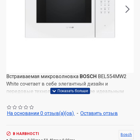
Встраиваемая микроволновка
BOSCH
BEL554MW2
White сочетает в себе элегантный дизайн и
передовые технологии, что делает ее идеальным
выбором для современной кухни. Она не только
подчеркивает стиль вашей кухни, но и обеспечивает
На основании 0 отзыв(а)(ов).
-
Оставить отзыв
высокую функциональность благодаря
многочисленным возможностям приготовления
пищи.
В НАЯВНОСТІ
Bosch