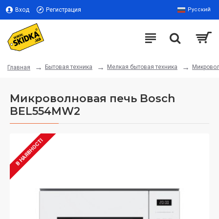
Вход
Регистрация
Русский
Бытовая техника
Мелкая бытовая техника
Микрово
Главная
Микроволновая печь Bosch
BEL554MW2
В НАЯВНОСТІ