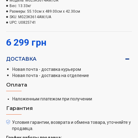
Модель:
MG23K3614AW/UA
Вес:
13.33кг
Равномерное приготовление
Размеры:
55.10см x 489.00см x 42.30см
SKU:
MG23K3614AW/UA
UPC:
U0825741
Система тройного распределения волн
Убедитесь в том, что все блюда готовятся хорошо.
6 299 грн
Уникальная система тройного распределения
микроволн равномерно прогревает рабочую камеру,
проникая в блюдо со всех сторон. Благодаря этому
ДОСТАВКА
блюда готовятся равномерно.
Новая почта - доставка курьером
Долговечное и легкое в уходе
Новая почта - доставка на отделение
Оплата
Биокерамическое покрытие - 10 лет гарантии
Наложенным платежом при получении
Прочное биокерамическое покрытие легко
Гарантия
очищается и не царапается. Его гладкую поверхность
можно очистить без использования жестких
Условия гарантии, возврата и обмена товара, уточняйте у
чистящих средств. Кроме того покрытие обладает
продавца.
антибактериальными свойствами, не теряет цвет
График работы продавца: