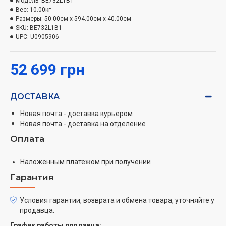
Модель:
Внутреннее освещение (светодиодные лампы)
BE732L1B1
Вес:
10.00кг
Вариант закрытия: Слева
Размеры:
50.00см x 594.00см x 40.00см
Кнопка открытия дверцы
SKU:
BE732L1B1
UPC:
Функция сенсорной клавиши
U0905906
Забота об окружающей среде/Безопасность:
52 699 грн
Защитное отключение
Вентилятор охлаждения
ДОСТАВКА
Новая почта - доставка курьером
Новая почта - доставка на отделение
Оплата
Наложенным платежом при получении
Гарантия
Условия гарантии, возврата и обмена товара, уточняйте у
продавца.
График работы продавца: