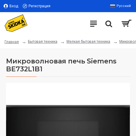
Вход
Регистрация
Русский
Бытовая техника
Мелкая бытовая техника
Микрово
Главная
Микроволновая печь Siemens
BE732L1B1