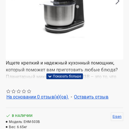
Ищете крепкий и надежный кухонный помощник,
который поможет вам приготовить любые блюда?
Планетарный миксер EISEN EHM-503B – это то, что
вам нужно!
Прочный и надежный
На основании 0 отзыв(а)(ов).
-
Оставить отзыв
Миксер изготовлен из высококачественных
материалов, обеспечивающих его долговечность.
В НАЛИЧИИ
Eisen
Миксер обладает мощностью 450 Вт, что позволяет
Модель:
EHM-503B
ему легко справиться с любыми задачами.
Вес:
6.65кг