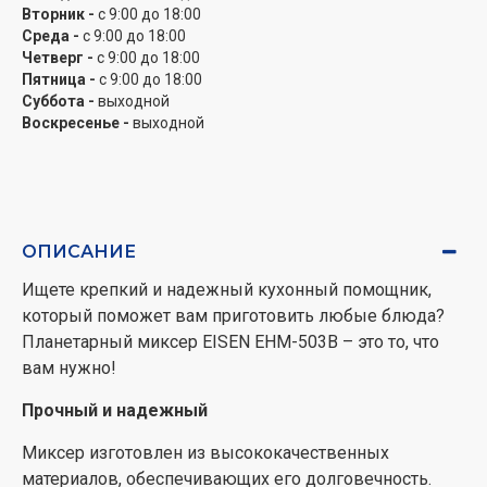
Миксер оснащен защитой от перегрева, что
Вторник -
с 9:00 до 18:00
предотвращает его повреждение. Также миксер
Среда -
с 9:00 до 18:00
имеет удобную ручку, позволяющую легко его
Четверг -
с 9:00 до 18:00
Пятница -
с 9:00 до 18:00
переносить.
Суббота -
выходной
Воскресенье -
выходной
Планетарный миксер EISEN EHM-503B – это
идеальный выбор для тех, кто хочет приготовить
вкусные блюда быстро и легко.
ОПИСАНИЕ
Ищете крепкий и надежный кухонный помощник,
который поможет вам приготовить любые блюда?
Планетарный миксер EISEN EHM-503B – это то, что
вам нужно!
Прочный и надежный
Миксер изготовлен из высококачественных
материалов, обеспечивающих его долговечность.