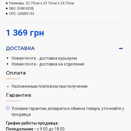
Размеры:
32.70см x 23.10см x 24.70см
Разнообразные возможности
SKU:
EHM-503B
UPC:
U0885193
Миксер имеет 5 скоростей и турбо режим, что
позволяет вам регулировать мощность в
1 369 грн
соответствии с вашими потребностями. Благодаря
этому вы можете быстро взбить легкие взбитые
ДОСТАВКА
сливки или приготовить густое тесто для пиццы.
Новая почта - доставка курьером
Комплектация
Новая почта - доставка на отделение
В комплекте с миксером идут три насадки:
Оплата
Венчики – для взбивания яиц, сливок, крема и
Наложенным платежом при получении
других легких продуктов.
Гарантия
Крюки для теста – для затворения дрожжевого,
песочного и других видов теста.
Условия гарантии, возврата и обмена товара, уточняйте у
Чаша из нержавеющей стали объемом 3,5л.
продавца.
Безопасный и удобный
График работы продавца:
Понедельник -
с 9:00 до 18:00