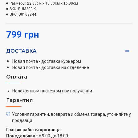
разнообразных блюд: высокая мощность, выбор
Размеры:
22.00см x 15.00см x 16.00см
скоростных режимов работы, насадки для
SKU:
RHM200-K
замешивания теста и взбивания продуктов.
UPC:
U0168844
Современный
миксер Rotex RHM200-K
эффективно
799 грн
сочетает в себе компактные размеры с высокой
мощностью и универсальностью. Большое
количество скоростей позволяют невероятно точно
ДОСТАВКА
регулировать силу смешивания, в зависимости от
Новая почта - доставка курьером
поставленной задачи. Стильный ручной миксер
Новая почта - доставка на отделение
компании ROTEX имеет две насадки для взбивания,
Оплата
две для размешивания теста и блендерную ножку.
ROTEX RHM200-K мощностью 300 Вт оснащена 5
Наложенным платежом при получении
скоростями. Удобная кнопка для удаления из миксера
Гарантия
насадок. Корпус изготовлен из пластика высокого
качества. Миксер ROTEX RHM200-K станет не
Условия гарантии, возврата и обмена товара, уточняйте у
заменимым помощником на вашей кухне.
продавца.
График работы продавца:
Понедельник -
с 9:00 до 18:00