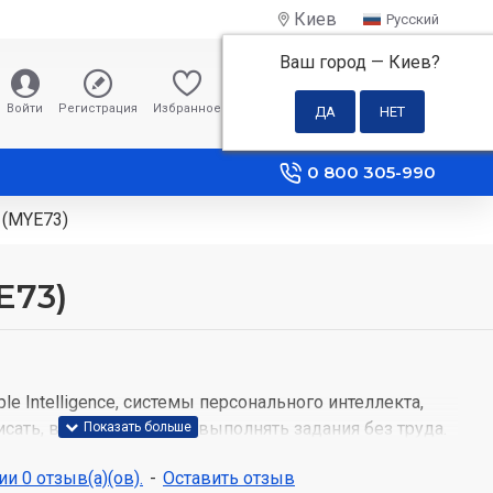
Киев
Русский
Ваш город —
Киев
?
0 грн
Войти
Регистрация
Избранное
Сравнение
0 800 305-990
 (MYE73)
E73)
ple Intelligence, системы персонального интеллекта,
исать, высказываться и выполнять задания без труда.
ной защите конфиденциальности вы можете быть
и 0 отзыв(а)(ов).
-
Оставить отзыв
гой не сможет получить доступ к вашим данным, даже