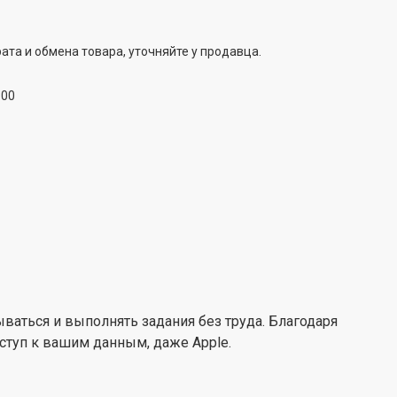
ый специально для Apple Intelligence – и многое
ата и обмена товара, уточняйте у продавца.
ения опережает чип A16 Bionic в iPhone 15. Он
нкции камеры следующего уровня, как Photographic
:00
l. Всё с исключительной энергоэффективностью для
ы аккумулятора.
зываться и выполнять задания без труда. Благодаря
ступ к вашим данным, даже Apple.