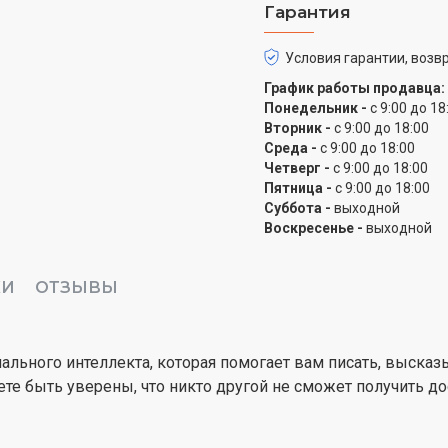
Гарантия
Процессор А18
Встречайте A18, созданн
Условия гарантии, возвр
другое. Он на два покол
График работы продавца:
поддерживает такие фу
Понедельник -
с 9:00 до 18
Styles и Camera Contro
Вторник -
с 9:00 до 18:00
продления срока служб
Среда -
с 9:00 до 18:00
Четверг -
с 9:00 до 18:00
Пятница -
с 9:00 до 18:00
Суббота -
выходной
Воскресенье -
выходной
КИ
ОТЗЫВЫ
сонального интеллекта, которая помогает вам писать, выска
 быть уверены, что никто другой не сможет получить до