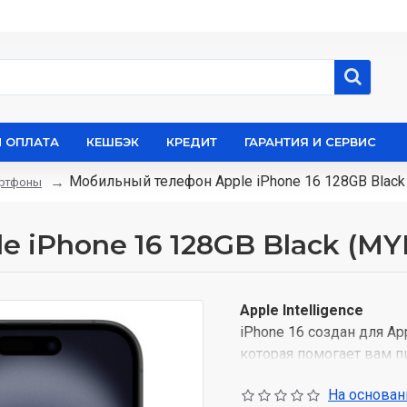
И ОПЛАТА
КЕШБЭК
КРЕДИТ
ГАРАНТИЯ И СЕРВИС
Мобильный телефон Apple iPhone 16 128GB Black
артфоны
 iPhone 16 128GB Black (MY
Apple Intelligence
iPhone 16 создан для Ap
которая помогает вам п
Благодаря революцион
На основани
уверены, что никто дру