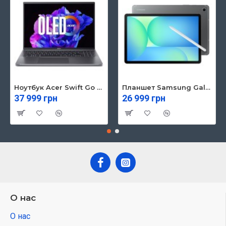
Ноутбук Acer Swift Go 16 SFG16-71 (NX.KVZEU.003)
Планшет Samsung Galaxy Tab S10 FE 5G 8/128GB Gray (SM-X526BZAREUC)
37 999 грн
26 999 грн
О нас
О нас