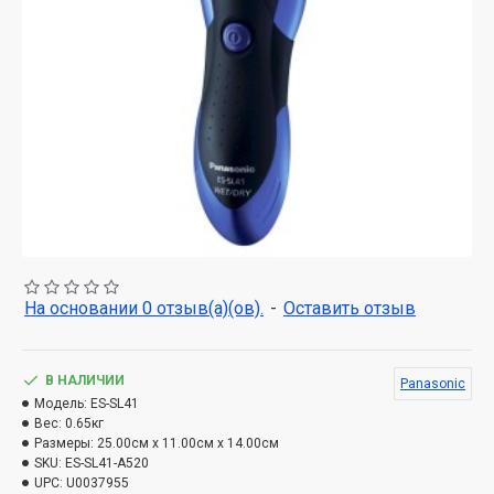
На основании 0 отзыв(а)(ов).
-
Оставить отзыв
В НАЛИЧИИ
Panasonic
Модель:
ES-SL41
Вес:
0.65кг
Размеры:
25.00см x 11.00см x 14.00см
SKU:
ES-SL41-A520
UPC:
U0037955