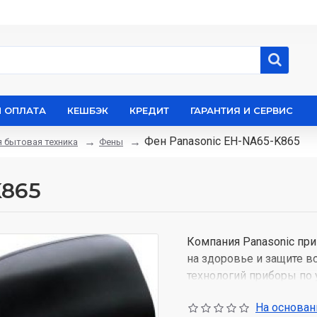
И ОПЛАТА
КЕШБЭК
КРЕДИТ
ГАРАНТИЯ И СЕРВИС
Фен Panasonic EH-NA65-K865
 бытовая техника
Фены
K865
Компания Panasonic при
на здоровье и защите 
технологий приборы по 
благодаря чему волосы
На основани
Удобство использования