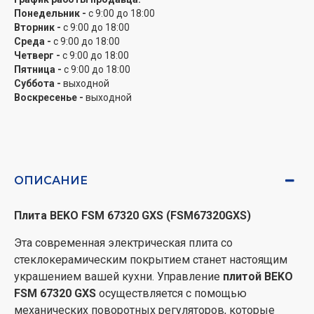
каждый дом, а также забота об окружающей среде.
Понедельник -
с 9:00 до 18:00
Вторник -
с 9:00 до 18:00
Beko зарекомендовал себя как надежный,
Среда -
с 9:00 до 18:00
качественный и доступный бренд. Кухонные плиты
Четверг -
с 9:00 до 18:00
Beko удобны в использование и универсальны.
Пятница -
с 9:00 до 18:00
Бытовая техника Beko – это разумный выбор!
Суббота -
выходной
Воскресенье -
выходной
ОПИСАНИЕ
Плита BEKO FSM 67320 GXS (FSM67320GXS)
Эта современная электрическая плита со
стеклокерамическим покрытием станет настоящим
украшением вашей кухни. Управление
плитой BEKO
FSM 67320 GXS
осуществляется с помощью
механических поворотных регуляторов, которые