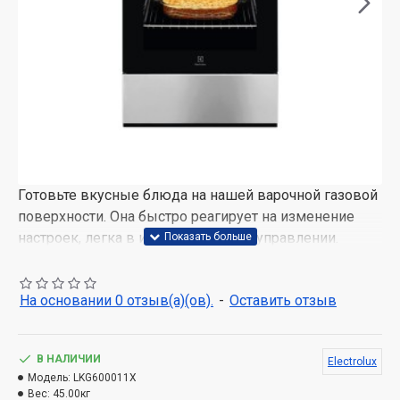
Готовьте вкусные блюда на нашей варочной газовой
поверхности. Она быстро реагирует на изменение
настроек, легка в использовании и управлении.
Можно без труда готовить на медленном огне или
обжаривать стейки. Готовьте с уверенностью и
На основании 0 отзыв(а)(ов).
-
Оставить отзыв
удовольствием на газовой варочной поверхности.
В НАЛИЧИИ
Electrolux
Модель:
LKG600011X
Вес:
45.00кг