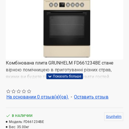
Комбінована плита GRUNHELM FD661234BE стане
вірною помічницею в приготуванні різних страв,
якими ви будете тішити сім'ю і дивувати гостей.
Модель виконана в сучасному лаконічному дизайні,
завдяки якому вона відмінно впишеться в інтер'єр
На основании 0 отзыв(а)(ов).
-
Оставить отзыв
будь-якої кухні. Ергономічні елементи управління
розташовані класичним способом - на передній
частині плити над дверцятами духовки.
В НАЛИЧИИ
Grunhelm
Модель:
FD661234BE
Вес:
35.00кг