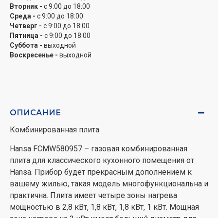
Вторник -
с 9:00 до 18:00
функцией Big Space – большое внутреннее
Среда -
с 9:00 до 18:00
пространство позволяет готовить на нескольких
Четверг -
с 9:00 до 18:00
уровнях одновременно. Общий объем духовки
Пятница -
с 9:00 до 18:00
составляет 62 литра.
Суббота -
выходной
Воскресенье -
выходной
Важные детали
Купить Hansa FCMW580957 можно по приятной цене
и убедиться в отличном соотношении цены и
качества данного товара. Прибор управляется
ОПИСАНИЕ
посредством механической панели управления с
Комбинированная плита
утапливаемыми кнопками. В комплекте поставки
вместе с плитой идет решетка, мелкое и глубокое
Hansa FCMW580957 – газовая комбинированная
эмалированные противни гексональной формы.
плита для классического кухонного помещения от
Hansa. Прибор будет прекрасным дополнением к
вашему жилью, такая модель многофункциональна и
практична. Плита имеет четыре зоны нагрева
мощностью в 2,8 кВт, 1,8 кВт, 1,8 кВт, 1 кВт. Мощная