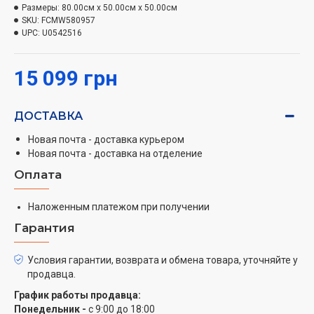
Размеры:
80.00см x 50.00см x 50.00см
Базовые параметры
SKU:
FCMW580957
UPC:
U0542516
В основе работы варочной поверхности Hansa
FCMW580957 лежит электрический нагрев конфорок.
Материал поверхности плиты – эмалированный
15 099 грн
металл. Такой материал выгодный и недорогой,
также его очень просто мыть от разных загрязнений.
ДОСТАВКА
Среди функций безопасности имеется возможность
заблокировать варочную панель, например от детей
Новая почта - доставка курьером
Новая почта - доставка на отделение
или животных. Такие функции как автоподжиг в
ручке и газ-контроль помогут в эффективной
Оплата
эксплуатации прибора.
Наложенным платежом при получении
Духовой шкаф
Гарантия
Hansa FCMW580957 оснащена духовым шкафом со
Условия гарантии, возврата и обмена товара, уточняйте у
сводчатым потолком по подобию дровяной печи.
продавца.
Таким образом, воздух способен свободно
циркулировать в пространстве духовки создавая
График работы продавца:
Понедельник -
с 9:00 до 18:00
оптимальную конвекцию. Духовка оснащена