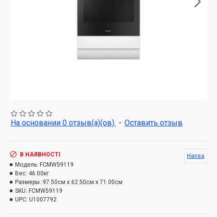
На основании 0 отзыв(а)(ов).
-
Оставить отзыв
В НАЯВНОСТІ
Hansa
Модель:
FCMW59119
Вес:
46.00кг
Размеры:
97.50см x 62.50см x 71.00см
SKU:
FCMW59119
UPC:
U1007792