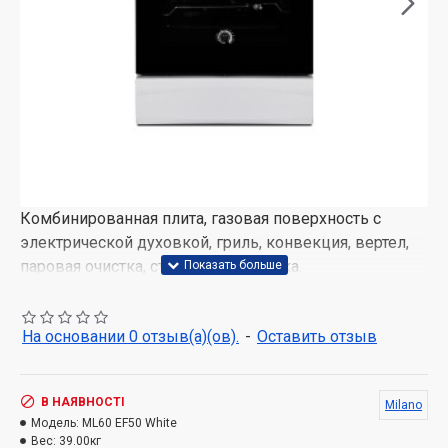
Комбинированная плита, газовая поверхность с
электрической духовкой, гриль, конвекция, вертел,
паровая очистка, стеклянная крышка.
Поверхность: эмаль, 4 газовые конфорки,
электроподжиг кнопкой, газ-контроль,
На основании 0 отзыв(а)(ов).
-
Оставить отзыв
эмалированные решетки.
Термостат, рельефные направляющие, подсветка.
В НАЯВНОСТІ
Milano
Модель:
ML60 EF50 White
Стандартный противень, решетка для жарки, ящик
Вес:
39.00кг