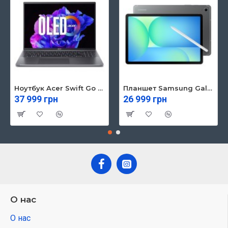
Ноутбук Acer Swift Go 16 SFG16-71 (NX.KVZEU.003)
Планшет Samsung Galaxy Tab S10 FE 5G 8/128GB Gray (SM-X526BZAREUC)
37 999 грн
26 999 грн
О нас
О нас