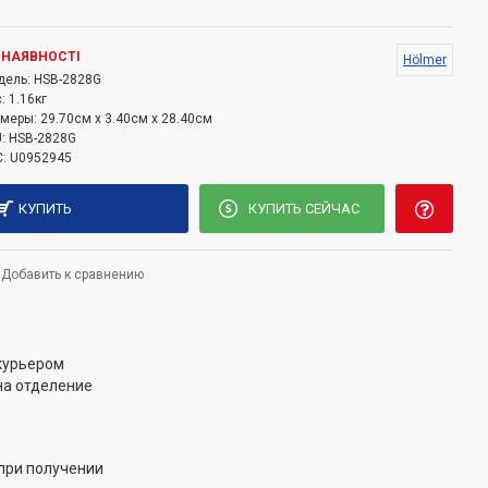
плект батареями типа AAA. Весы оснащены функцией
ения для экономии заряда батареи. Размер
 НАЯВНОСТІ
Hölmer
28х28 см, а общие габариты – 28х28х2,5 см.
дель:
HSB-2828G
:
1.16кг
змеры:
29.70см x 3.40см x 28.40см
:
HSB-2828G
:
U0952945
КУПИТЬ
КУПИТЬ СЕЙЧАС
Добавить к сравнению
 курьером
на отделение
при получении