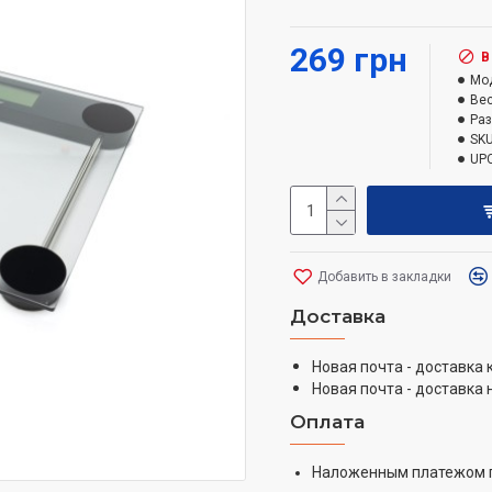
двумя входящими в ком
автоматического отключ
269 грн
В
поверхности составляет 
Мо
Вес
Ра
SKU
UPC
Добавить в закладки
Доставка
Новая почта - доставка
Новая почта - доставка 
Оплата
Наложенным платежом 