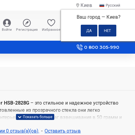
Киев
Русский
Ваш город —
Киев
?
0 грн
Войти
Регистрация
Избранное
Сравнение
0 800 305-990
r HSB-2828G
– это стильное и надежное устройство
отовленные из прозрачного стекла они легко
нтерьер. Весы имеют шаг взвешивания в 50 грамм и
до 180 кг. LED-дисплей отчетливо отображает
и 0 отзыв(а)(ов).
-
Оставить отзыв
в граммах, фунтах и ​​унциях. Питание обеспечивается