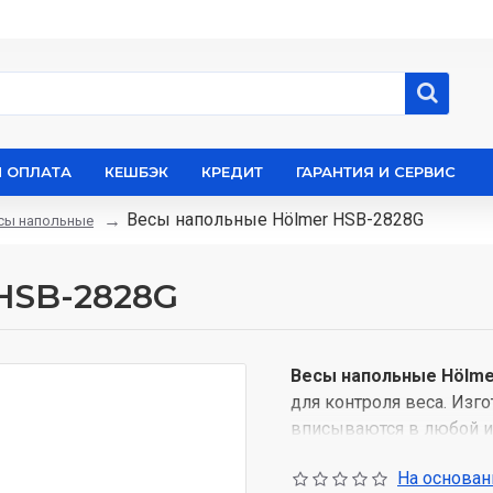
И ОПЛАТА
КЕШБЭК
КРЕДИТ
ГАРАНТИЯ И СЕРВИС
Весы напольные Hölmer HSB-2828G
сы напольные
HSB-2828G
Весы напольные Hölme
для контроля веса. Изг
вписываются в любой и
максимальную нагрузку 
На основани
результаты взвешивания 