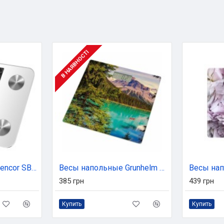
В НАЯВНОСТІ
Весы напольные Sencor SBS6025WH
Весы напольные Grunhelm BES-MOU
385 грн
439 грн
Купить
Купить