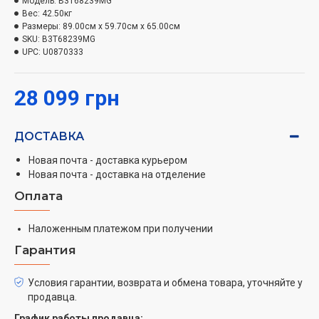
Модель:
B3T68239MG
контролировать время и другие параметры процесса.
Вес:
42.50кг
Таким образом, можно легко настроить сушку в
Размеры:
89.00см x 59.70см x 65.00см
SKU:
B3T68239MG
зависимости от типа белья и потребностей
UPC:
U0870333
пользователя. Цвет сушильной машины – серый,
придающий стильный и современный вид
28 099 грн
устройству.
ДОСТАВКА
Новая почта - доставка курьером
Новая почта - доставка на отделение
Оплата
Наложенным платежом при получении
Гарантия
Условия гарантии, возврата и обмена товара, уточняйте у
продавца.
График работы продавца: