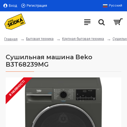
Вход
Регистрация
Русский
Бытовая техника
Крупная бытовая техника
Сушиль
Главная
Сушильная машина Beko
B3T68239MG
В НАЯВНОСТІ