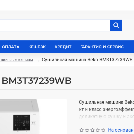
И ОПЛАТА
КЕШБЭК
КРЕДИТ
ГАРАНТИЯ И СЕРВИС
Сушильная машина Beko BM3T37239WB
ушильные машины
o BM3T37239WB
Сушильная машина Beko
кг и класс энергоэффек
деликатную сушку и экс
EcoGentle™ обеспечиваю
На основани