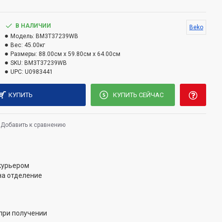
В НАЛИЧИИ
Beko
Модель:
BM3T37239WB
Вес:
45.00кг
Размеры:
88.00см x 59.80см x 64.00см
SKU:
BM3T37239WB
UPC:
U0983441
КУПИТЬ
КУПИТЬ СЕЙЧАС
Добавить к сравнению
 курьером
на отделение
при получении