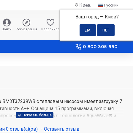
Киев
Русский
Ваш город —
Киев
?
0 грн
Войти
Регистрация
Избранное
Сравнение
0 800 305-990
 BM3T37239WB с тепловым насосом имеет загрузку 7
тивности A++. Оснащена 15 программами, включая
пресс-режим за 14 минут. Технологии AquaWave® и
т бережную сушку без потери цвета.
и 0 отзыв(а)(ов).
-
Оставить отзыв