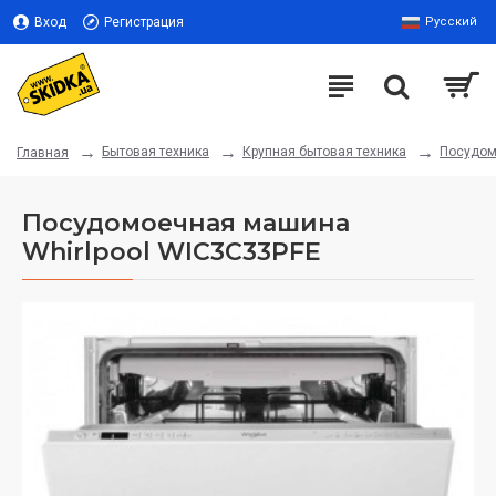
Вход
Регистрация
Русский
Бытовая техника
Крупная бытовая техника
Посудом
Главная
Посудомоечная машина
Whirlpool WIC3C33PFE