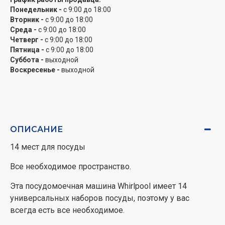
Уникальный дизайн ExtraSpace позволяет
Понедельник -
с 9:00 до 18:00
Вторник -
с 9:00 до 18:00
складывать кастрюли и сковороды вертикально в
Среда -
с 9:00 до 18:00
нижнюю корзину, давая вам место для 10
Четверг -
с 9:00 до 18:00
дополнительных тарелок. Экономьте место,
Пятница -
с 9:00 до 18:00
экономьте время.
Суббота -
выходной
Воскресенье -
выходной
Камера из нержавеющей стали
Внутренняя часть посудомоечной машины
изготовлена ​​из нержавеющей стали, благодаря чему
ваша посуда всегда блестит, а камера устройства
ОПИСАНИЕ
идеально чистая.
14 мест для посуды
Подключение горячей воды
Все необходимое пространство.
Подключение горячей воды. Посудомоечная машина
Whirlpool обеспечивает прямое подключение к линии
Эта посудомоечная машина Whirlpool имеет 14
горячей воды (максимум 60 ° C).
универсальных наборов посуды, поэтому у вас
всегда есть все необходимое.
8 программ