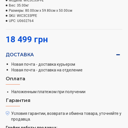
Мощные водяные струи из задней части
Модель:
WIC3C33PFE
Вес:
35.00кг
посудомоечной машины обеспечивают наилучшие
Размеры:
80.00см x 59.80см x 50.00см
результаты очистки даже самых сильных
SKU:
WIC3C33PFE
загрязнений.
UPC:
U0602764
Интеллектуальные датчики определяют уровень
18 499 грн
загрязнения и соответствующим образом
регулируют давление воды.
ДОСТАВКА
Технология 6th Sense
Новая почта - доставка курьером
Без предварительной стирки.
Новая почта - доставка на отделение
Оплата
Технология 6th Sense обеспечивает идеальные
результаты стирки без предварительной стирки,
Наложенным платежом при получении
замачивания или мытья рук, сокращая при этом
потребление воды и затраты.
Гарантия
ExtraSpace
Условия гарантии, возврата и обмена товара, уточняйте у
продавца.
Революция в управлении космосом.
График работы продавца: