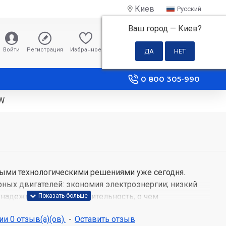
Киев
Русский
Ваш город —
Киев
?
0 грн
Войти
Регистрация
Избранное
Сравнение
0 800 305-990
BW
ыми технологическими решениями уже сегодня.
ных двигателей: экономия электроэнергии; низкий
надежность и производительность, о чем
няя гарантия на инверторные двигатели от Beko.
и 0 отзыв(а)(ов).
-
Оставить отзыв
ть время на повседневную стирку благодаря