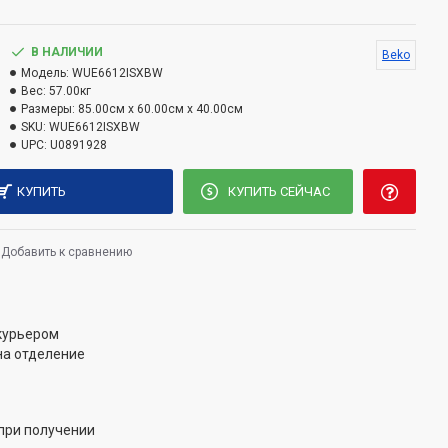
м, разработанным для одежды с низким
В НАЛИЧИИ
Beko
Модель:
WUE6612ISXBW
Вес:
57.00кг
Размеры:
85.00см x 60.00см x 40.00см
SKU:
WUE6612ISXBW
UPC:
U0891928
КУПИТЬ
КУПИТЬ СЕЙЧАС
Добавить к сравнению
 курьером
на отделение
при получении