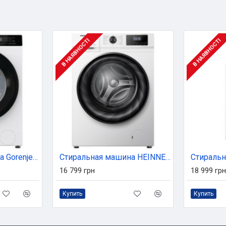
В НАЯВНОСТІ
В НАЯВНОСТІ
Стиральная машина Gorenje WD2PA854ADW
Стиральная машина HEINNER MASINA DE SPALAT RUFE HEINNER HWM-H1014INVA+++ (HWM-H1014INVA+++)
16 799 грн
18 999 грн
Купить
Купить