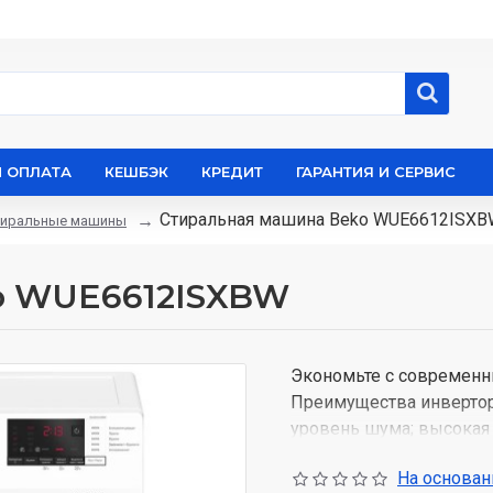
И ОПЛАТА
КЕШБЭК
КРЕДИТ
ГАРАНТИЯ И СЕРВИС
Стиральная машина Beko WUE6612ISX
тиральные машины
o WUE6612ISXBW
Экономьте с современн
Преимущества инвертор
уровень шума; высокая 
свидетельствует 10-лет
На основани
Больше не нужно трати