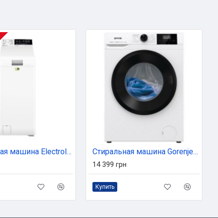
Стиральная машина Electrolux EW7TN3362U
Стиральная машина Gorenje W3NGPI62SBS
14 399 грн
Купить