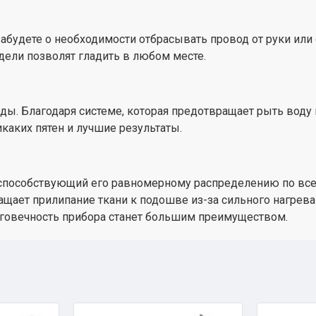
абудете о необходимости отбрасывать провод от руки или 
дели позволят гладить в любом месте.
 воды. Благодаря системе, которая предотвращает рыть во
икаких пятен и лучшие результаты.
способствующий его равномерному распределению по всей
щает прилипание ткани к подошве из-за сильного нагреван
лговечность прибора станет большим преимуществом.