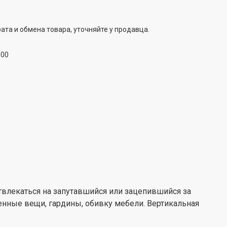
лению по всей поверхности. Таким образом, глажка
ивной. Кроме того, такое покрытие предотвращает
ошве из-за сильного нагревания, а также снимает
ата и обмена товара, уточняйте у продавца.
тво. Гладкое скольжение улучшает качество утюжка, а
 станет большим преимуществом.
:00
 отвлекаться на запутавшийся или зацепившийся за
нные вещи, гардины, обивку мебели. Вертикальная