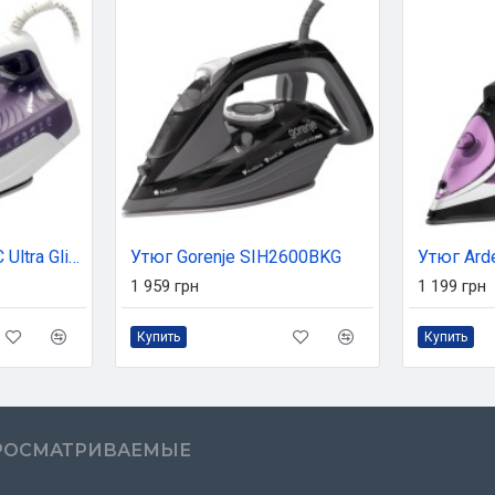
Утюг Rotex RIC42-C Ultra Glide
Утюг Gorenje SIH2600BKG
Утюг Ard
1 959 грн
1 199 грн
Купить
Купить
РОСМАТРИВАЕМЫЕ