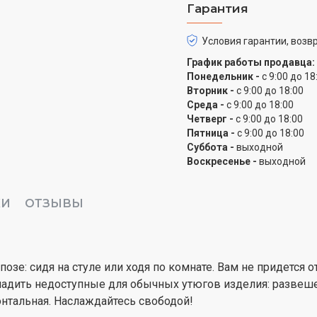
равномерному распреде
Гарантия
будет плавной и эффект
прилипание ткани к под
Условия гарантии, возвр
статическое электричес
График работы продавца:
долговечность прибора
Понедельник -
с 9:00 до 18
Вторник -
с 9:00 до 18:00
Среда -
с 9:00 до 18:00
Четверг -
с 9:00 до 18:00
Пятница -
с 9:00 до 18:00
Суббота -
выходной
Воскресенье -
выходной
КИ
ОТЗЫВЫ
позе: сидя на стуле или ходя по комнате. Вам не придется
ладить недоступные для обычных утюгов изделия: развеше
нтальная. Наслаждайтесь свободой!