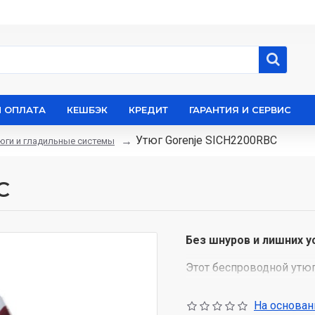
И ОПЛАТА
КЕШБЭК
КРЕДИТ
ГАРАНТИЯ И СЕРВИС
Утюг Gorenje SICH2200RBC
юги и гладильные системы
C
Без шнуров и лишних у
Этот беспроводной утюг 
ходя по комнате. Вам не
зацепившийся за глади
На основани