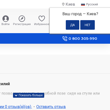
Киев
Русский
Ваш город —
Киев
?
0 грн
Войти
Регистрация
Избранное
Сравнение
0 800 305-990
силий
позволяет гладить в удобной позе: сидя на стуле или
 придется отвлекаться на запутавшийся или
льную доску провод. Без провода вы сможете гладить
и 0 отзыв(а)(ов).
-
Оставить отзыв