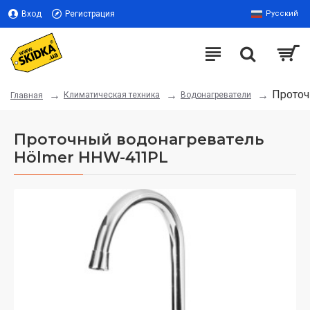
Вход
Регистрация
Русский
Проточ
Климатическая техника
Водонагреватели
Главная
Проточный водонагреватель
Hölmer HHW-411PL