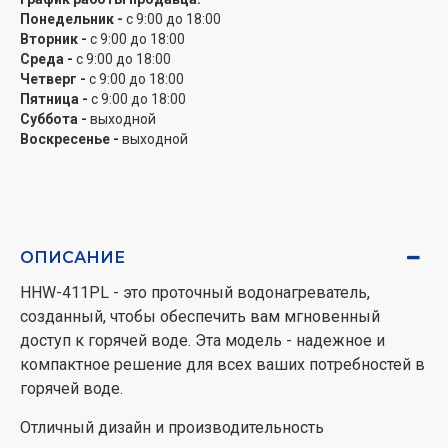
гайкой. С мгновенным управлением мощностью вы
Понедельник -
с 9:00 до 18:00
можете настроить водоснабжение по вашим
Вторник -
с 9:00 до 18:00
Среда -
с 9:00 до 18:00
потребностям. Кроме того, благодаря проводу 1.1 м,
Четверг -
с 9:00 до 18:00
вы получаете гибкость в отношении места установки.
Пятница -
с 9:00 до 18:00
Суббота -
выходной
HHW-411PL - это надежный, мощный и
Воскресенье -
выходной
экономически выгодный способ получить
мгновенный доступ к горячей воде в любой момент.
ОПИСАНИЕ
HHW-411PL - это проточный водонагреватель,
созданный, чтобы обеспечить вам мгновенный
доступ к горячей воде. Эта модель - надежное и
компактное решение для всех ваших потребностей в
горячей воде.
Отличный дизайн и производительность