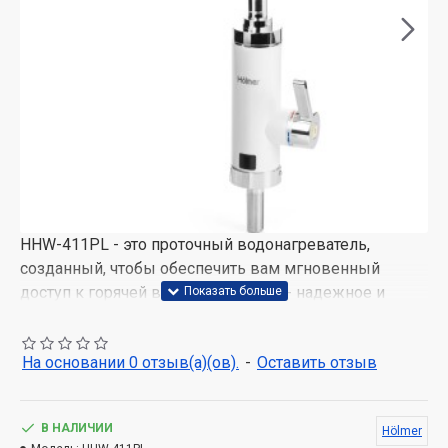
HHW-411PL - это проточный водонагреватель,
созданный, чтобы обеспечить вам мгновенный
доступ к горячей воде. Эта модель - надежное и
компактное решение для всех ваших потребностей в
горячей воде.
На основании 0 отзыв(а)(ов).
-
Оставить отзыв
Отличный дизайн и производительность
Модель HHW-411PL изготовлена в стильном белом
В НАЛИЧИИ
Hölmer
корпусе, который выглядит великолепно в любом